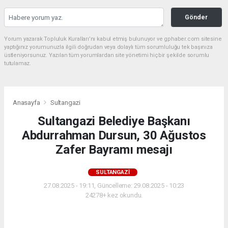
Gönder
Yorum yazarak Topluluk Kuralları’nı kabul etmiş bulunuyor ve gphaber.com sitesine
yaptığınız yorumunuzla ilgili doğrudan veya dolaylı tüm sorumluluğu tek başınıza
üstleniyorsunuz. Yazılan tüm yorumlardan site yönetimi hiçbir şekilde sorumlu
tutulamaz.
Anasayfa
Sultangazi
Sultangazi Belediye Başkanı
Abdurrahman Dursun, 30 Ağustos
Zafer Bayramı mesajı
SULTANGAZI
27.08.2025 - 19:11, Güncelleme: 29.08.2025 - 10:23
24278+ kez okundu.