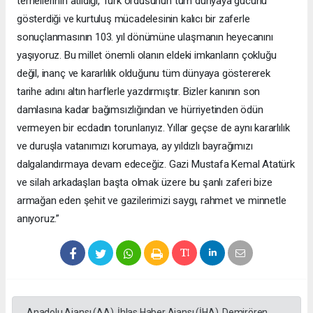
temellerinin atıldığı, Türk ordusunun tüm dünyaya gücünü
gösterdiği ve kurtuluş mücadelesinin kalıcı bir zaferle
sonuçlanmasının 103. yıl dönümüne ulaşmanın heyecanını
yaşıyoruz. Bu millet önemli olanın eldeki imkanların çokluğu
değil, inanç ve kararlılık olduğunu tüm dünyaya göstererek
tarihe adını altın harflerle yazdırmıştır. Bizler kanının son
damlasına kadar bağımsızlığından ve hürriyetinden ödün
vermeyen bir ecdadın torunlarıyız. Yıllar geçse de aynı kararlılık
ve duruşla vatanımızı korumaya, ay yıldızlı bayrağımızı
dalgalandırmaya devam edeceğiz. Gazi Mustafa Kemal Atatürk
ve silah arkadaşları başta olmak üzere bu şanlı zaferi bize
armağan eden şehit ve gazilerimizi saygı, rahmet ve minnetle
anıyoruz.”
Anadolu Ajansı (AA), İhlas Haber Ajansı (İHA), Demirören