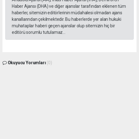
Haber Ajansı (DHA) ve diğer ajanslar tarafından eklenen tüm
haberler, sitemizin editörlerinin müdahalesi olmadan ajans
kanallarından çekilmektedir. Bu haberlerde yer alan hukuki
muhataplar haberi geçen ajanslar olup sitemizin hiç bir
editörü sorumlu tutulamaz...
Okuyucu Yorumları
(0)
Gönder
Yorum yazarak Topluluk Kuralları’nı kabul etmiş bulunuyor ve gphaber.com sitesine
yaptığınız yorumunuzla ilgili doğrudan veya dolaylı tüm sorumluluğu tek başınıza
üstleniyorsunuz. Yazılan tüm yorumlardan site yönetimi hiçbir şekilde sorumlu
tutulamaz.