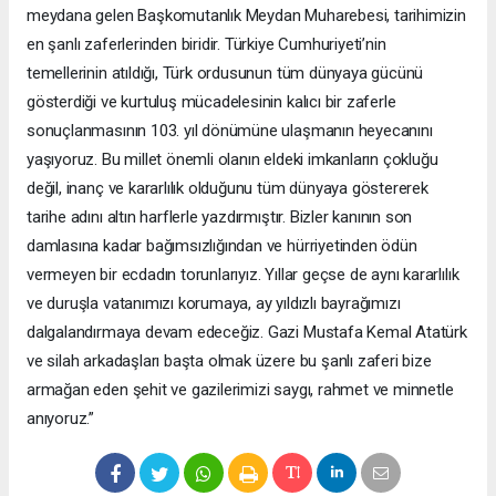
meydana gelen Başkomutanlık Meydan Muharebesi, tarihimizin
en şanlı zaferlerinden biridir. Türkiye Cumhuriyeti’nin
temellerinin atıldığı, Türk ordusunun tüm dünyaya gücünü
gösterdiği ve kurtuluş mücadelesinin kalıcı bir zaferle
sonuçlanmasının 103. yıl dönümüne ulaşmanın heyecanını
yaşıyoruz. Bu millet önemli olanın eldeki imkanların çokluğu
değil, inanç ve kararlılık olduğunu tüm dünyaya göstererek
tarihe adını altın harflerle yazdırmıştır. Bizler kanının son
damlasına kadar bağımsızlığından ve hürriyetinden ödün
vermeyen bir ecdadın torunlarıyız. Yıllar geçse de aynı kararlılık
ve duruşla vatanımızı korumaya, ay yıldızlı bayrağımızı
dalgalandırmaya devam edeceğiz. Gazi Mustafa Kemal Atatürk
ve silah arkadaşları başta olmak üzere bu şanlı zaferi bize
armağan eden şehit ve gazilerimizi saygı, rahmet ve minnetle
anıyoruz.”