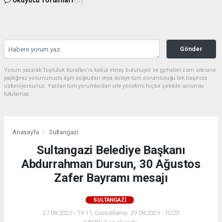
Okuyucu Yorumları
(0)
Gönder
Yorum yazarak Topluluk Kuralları’nı kabul etmiş bulunuyor ve gphaber.com sitesine
yaptığınız yorumunuzla ilgili doğrudan veya dolaylı tüm sorumluluğu tek başınıza
üstleniyorsunuz. Yazılan tüm yorumlardan site yönetimi hiçbir şekilde sorumlu
tutulamaz.
Anasayfa
Sultangazi
Sultangazi Belediye Başkanı
Abdurrahman Dursun, 30 Ağustos
Zafer Bayramı mesajı
SULTANGAZI
27.08.2025 - 19:11, Güncelleme: 29.08.2025 - 10:23