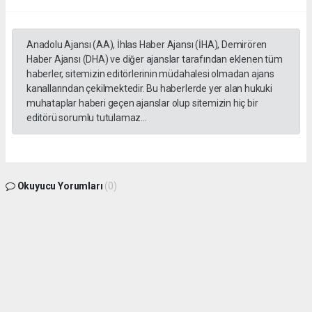
Anadolu Ajansı (AA), İhlas Haber Ajansı (İHA), Demirören
Haber Ajansı (DHA) ve diğer ajanslar tarafından eklenen tüm
haberler, sitemizin editörlerinin müdahalesi olmadan ajans
kanallarından çekilmektedir. Bu haberlerde yer alan hukuki
muhataplar haberi geçen ajanslar olup sitemizin hiç bir
editörü sorumlu tutulamaz...
Okuyucu Yorumları
(0)
Gönder
Yorum yazarak Topluluk Kuralları’nı kabul etmiş bulunuyor ve gphaber.com sitesine
yaptığınız yorumunuzla ilgili doğrudan veya dolaylı tüm sorumluluğu tek başınıza
üstleniyorsunuz. Yazılan tüm yorumlardan site yönetimi hiçbir şekilde sorumlu
tutulamaz.