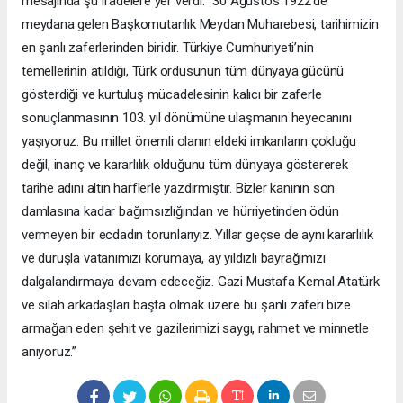
mesajında şu ifadelere yer verdi: “30 Ağustos 1922’de
meydana gelen Başkomutanlık Meydan Muharebesi, tarihimizin
en şanlı zaferlerinden biridir. Türkiye Cumhuriyeti’nin
temellerinin atıldığı, Türk ordusunun tüm dünyaya gücünü
gösterdiği ve kurtuluş mücadelesinin kalıcı bir zaferle
sonuçlanmasının 103. yıl dönümüne ulaşmanın heyecanını
yaşıyoruz. Bu millet önemli olanın eldeki imkanların çokluğu
değil, inanç ve kararlılık olduğunu tüm dünyaya göstererek
tarihe adını altın harflerle yazdırmıştır. Bizler kanının son
damlasına kadar bağımsızlığından ve hürriyetinden ödün
vermeyen bir ecdadın torunlarıyız. Yıllar geçse de aynı kararlılık
ve duruşla vatanımızı korumaya, ay yıldızlı bayrağımızı
dalgalandırmaya devam edeceğiz. Gazi Mustafa Kemal Atatürk
ve silah arkadaşları başta olmak üzere bu şanlı zaferi bize
armağan eden şehit ve gazilerimizi saygı, rahmet ve minnetle
anıyoruz.”