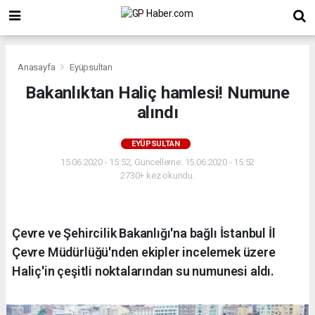
Anasayfa
Eyüpsultan
Bakanlıktan Haliç hamlesi! Numune
alındı
EYÜPSULTAN
15.06.2020 - 15:52, Güncelleme: 15.06.2020 - 15:52
2730+ kez okundu.
Çevre ve Şehircilik Bakanlığı'na bağlı İstanbul İl
Çevre Müdürlüğü'nden ekipler incelemek üzere
Haliç'in çeşitli noktalarından su numunesi aldı.