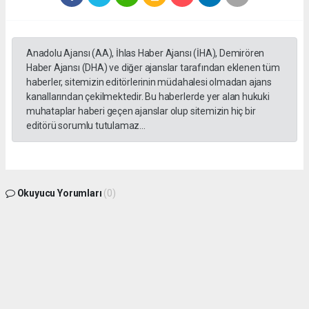
Anadolu Ajansı (AA), İhlas Haber Ajansı (İHA), Demirören
Haber Ajansı (DHA) ve diğer ajanslar tarafından eklenen tüm
haberler, sitemizin editörlerinin müdahalesi olmadan ajans
kanallarından çekilmektedir. Bu haberlerde yer alan hukuki
muhataplar haberi geçen ajanslar olup sitemizin hiç bir
editörü sorumlu tutulamaz...
Okuyucu Yorumları
(0)
Gönder
Yorum yazarak Topluluk Kuralları’nı kabul etmiş bulunuyor ve gphaber.com sitesine
yaptığınız yorumunuzla ilgili doğrudan veya dolaylı tüm sorumluluğu tek başınıza
üstleniyorsunuz. Yazılan tüm yorumlardan site yönetimi hiçbir şekilde sorumlu