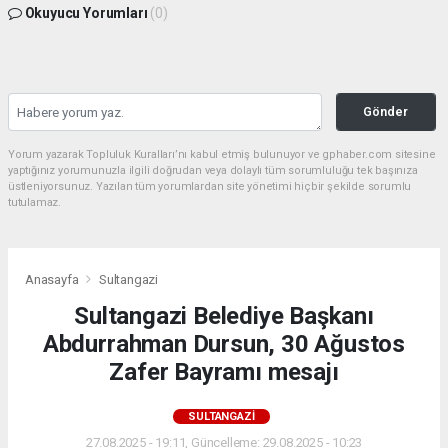
Okuyucu Yorumları
(0)
Gönder
Yorum yazarak Topluluk Kuralları’nı kabul etmiş bulunuyor ve gphaber.com sitesine
yaptığınız yorumunuzla ilgili doğrudan veya dolaylı tüm sorumluluğu tek başınıza
üstleniyorsunuz. Yazılan tüm yorumlardan site yönetimi hiçbir şekilde sorumlu
tutulamaz.
Anasayfa
Sultangazi
Sultangazi Belediye Başkanı
Abdurrahman Dursun, 30 Ağustos
Zafer Bayramı mesajı
SULTANGAZI
27.08.2025 - 19:11, Güncelleme: 29.08.2025 - 10:23