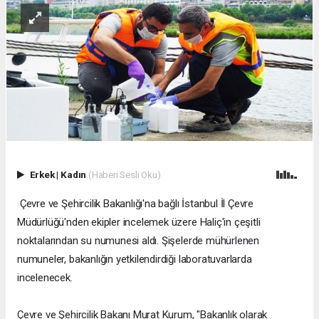
Erkek
|
Kadın
(Haberi Sesli Oku)
Çevre ve Şehircilik Bakanlığı'na bağlı İstanbul İl Çevre
Müdürlüğü'nden ekipler incelemek üzere Haliç'in çeşitli
noktalarından su numunesi aldı. Şişelerde mühürlenen
numuneler, bakanlığın yetkilendirdiği laboratuvarlarda
incelenecek.
Çevre ve Şehircilik Bakanı Murat Kurum, "Bakanlık olarak