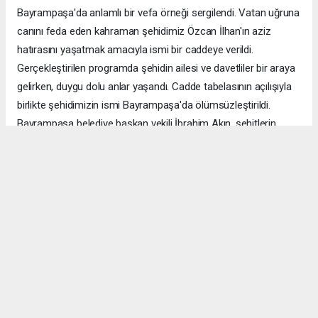
Bayrampaşa'da anlamlı bir vefa örneği sergilendi. Vatan uğruna
canını feda eden kahraman şehidimiz Özcan İlhan'ın aziz
hatırasını yaşatmak amacıyla ismi bir caddeye verildi.
Gerçekleştirilen programda şehidin ailesi ve davetliler bir araya
gelirken, duygu dolu anlar yaşandı. Cadde tabelasının açılışıyla
birlikte şehidimizin ismi Bayrampaşa'da ölümsüzleştirildi.
Bayrampaşa belediye başkan vekili İbrahim Akın, şehitlerin
emanetine sahip çıkmanın millet olarak en önemli
sorumluluklardan biri olduğunu vurgulayarak, bu anlamlı
çalışmanın gelecek nesillere vatan sevgisini ve kahramanlık
ruhunu aktarması temennisinde bulundu. Program, şehit
ailesine gösterilen ilgi ve destekle sona ererken, katılımcılar
şehit Özcan İlhan'ı rahmet ve minnetle andı. Allah tüm
şehitlerimize rahmet eylesin. Mekânları cennet olsun.