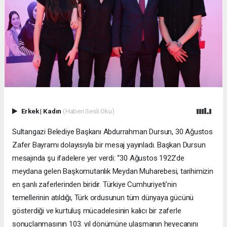
Erkek
|
Kadın
(Haberi Sesli Oku)
Sultangazi Belediye Başkanı Abdurrahman Dursun, 30 Ağustos
Zafer Bayramı dolayısıyla bir mesaj yayınladı. Başkan Dursun
mesajında şu ifadelere yer verdi: “30 Ağustos 1922’de
meydana gelen Başkomutanlık Meydan Muharebesi, tarihimizin
en şanlı zaferlerinden biridir. Türkiye Cumhuriyeti’nin
temellerinin atıldığı, Türk ordusunun tüm dünyaya gücünü
gösterdiği ve kurtuluş mücadelesinin kalıcı bir zaferle
sonuçlanmasının 103. yıl dönümüne ulaşmanın heyecanını