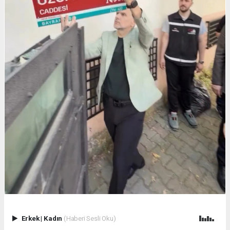
Erkek
|
Kadın
(Haberi Sesli Oku)