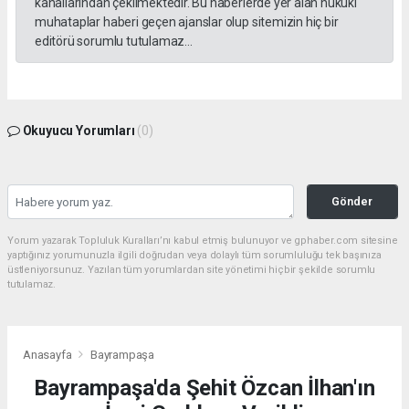
kanallarından çekilmektedir. Bu haberlerde yer alan hukuki
muhataplar haberi geçen ajanslar olup sitemizin hiç bir
editörü sorumlu tutulamaz...
Okuyucu Yorumları
(0)
Gönder
Yorum yazarak Topluluk Kuralları’nı kabul etmiş bulunuyor ve gphaber.com sitesine
yaptığınız yorumunuzla ilgili doğrudan veya dolaylı tüm sorumluluğu tek başınıza
üstleniyorsunuz. Yazılan tüm yorumlardan site yönetimi hiçbir şekilde sorumlu
tutulamaz.
Anasayfa
Bayrampaşa
Bayrampaşa'da Şehit Özcan İlhan'ın