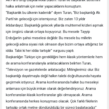
halka anlatmak için neler yapacaklarını konuştum.
“Başkanlık bu ülkenin kaderidir” diyen Turan, “Biz başkanlığı Ak
Parti’nin geleceği için istemiyoruz. Biz zaten 13 yıldır
iktidardayız. Başkanlığı gelecek yıllarda muhtemel krizleri aşmak
için öngörü olarak ortaya koyuyoruz. Bu mesele Tayyip
Erdoğan’ın şahsi meselesi değildir. Bu mesele bu milletin
geleceği adına siyasi risk olmasın diye bizim ortaya attığımız bir
iddia. Tabii ki her iddia tartışılır” vurgusu yaptı.
Başkanlığın Türkiye için gerekliliğini hem klasik yöntemlerle hem
de arama konferanslarıyla anlatacaklarını belirten Turan,
“Televizyon ve gazetelerde anlatacağız. Mitinglerimiz olur. Biz
başkanlığı dayatmayla değil halkın talebi doğrultusunda hayata
geçirmek istiyoruz. Arama konferansında halkın bu meseleyi
anlaması için büyük imkan olarak değerlendiriyoruz. Arama
konferansları klasik konferanslar gibi olmayacak. Arama
konferansında herkes konuşmacı olacak. Çok farklı fikirlerin
tartışılıp ortak metne döndürüldüğü bir süreci başlatacağız”