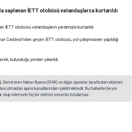
a saplanan İETT otobüsü vatandaşlarca kurtarıldı
 İETT otobüsü vatandaşların yardımıyla kurtarıldı.
pınar Caddesi'nden geçen İETT otobüsü, yol çalışmasının yapıldığı
erek, bulunduğu yerden çıkarıldı.
), Demirören Haber Ajansı (DHA) ve diğer ajanslar tarafından eklenen
lesi olmadan ajans kanallarından çekilmektedir. Bu haberlerde yer
 olup sitemizin hiç bir editörü sorumlu tutulamaz...