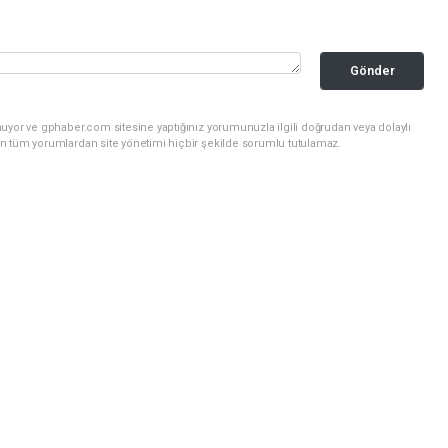
Gönder
uyor ve gphaber.com sitesine yaptığınız yorumunuzla ilgili doğrudan veya dolaylı
n tüm yorumlardan site yönetimi hiçbir şekilde sorumlu tutulamaz.