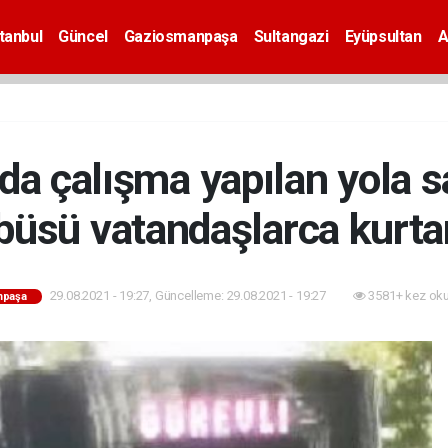
tanbul
Güncel
Gaziosmanpaşa
Sultangazi
Eyüpsultan
A
a çalışma yapılan yola 
büsü vatandaşlarca kurtar
29.08.2021 - 19:27, Güncelleme: 29.08.2021 - 19:27
3581+ kez ok
mpaşa