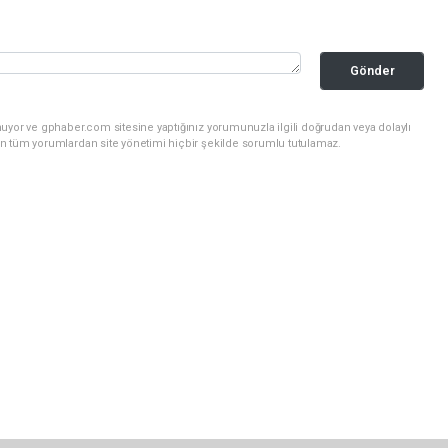
Gönder
uyor ve gphaber.com sitesine yaptığınız yorumunuzla ilgili doğrudan veya dolaylı
n tüm yorumlardan site yönetimi hiçbir şekilde sorumlu tutulamaz.