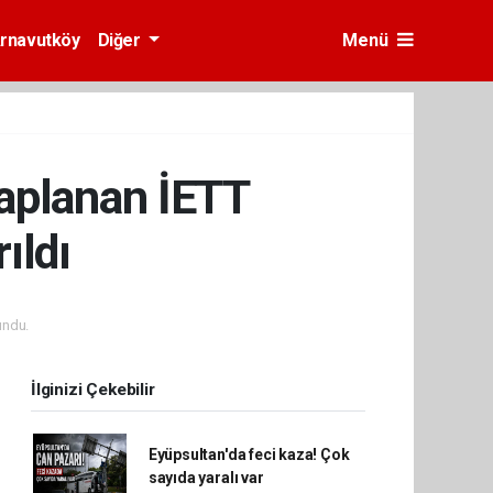
rnavutköy
Diğer
Menü
saplanan İETT
ıldı
undu.
İlginizi Çekebilir
Eyüpsultan'da feci kaza! Çok
sayıda yaralı var