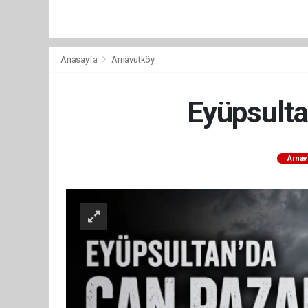
Anasayfa
Arnavutköy
Eyüpsultan
Arnav