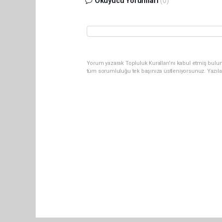
Okuyucu Yorumları
(0)
Yorum yazarak Topluluk Kuralları’nı kabul etmiş bulun
tüm sorumluluğu tek başınıza üstleniyorsunuz. Yazıla