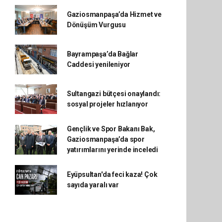
Gaziosmanpaşa’da Hizmet ve
Dönüşüm Vurgusu
Bayrampaşa’da Bağlar
Caddesi yenileniyor
Sultangazi bütçesi onaylandı:
sosyal projeler hızlanıyor
Gençlik ve Spor Bakanı Bak,
Gaziosmanpaşa’da spor
yatırımlarını yerinde inceledi
Eyüpsultan'da feci kaza! Çok
sayıda yaralı var