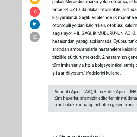
plakalı Mercedes marka yolcu otobüsü, idd
önce 34 CZT 003 plakalı otomobile, ardından
kişi yaralandı. Sağlık ekiplerince ilk müdahale
otomobili yoldan kaldırırken, otobüsü kaldır
sağlanıyor. - İL SAĞLIK MÜDÜRÜNÜN AÇIKLA
hesabından yaptığı açıklamada, Eyüpsultan'da
ardından ambulanslarla hastanelere kaldırıldığ
titizlikle sürdürülmektedir. 2 hastamızın gen
tüm imkanlarıyla hızla bölgeye intikal etmiş 
şifalar diliyorum." ifadelerini kullandı.
Anadolu Ajansı (AA), İhlas Haber Ajansı (İHA
tüm haberler, sitemizin editörlerinin müdaha
alan hukuki muhataplar haberi geçen ajanslar