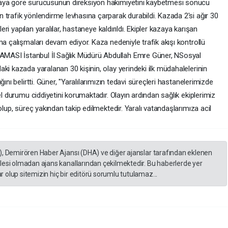
iaya göre sürücüsünün direksiyon hakimiyetini kaybetmesi sonucu
 trafik yönlendirme levhasına çarparak durabildi. Kazada 2'si ağır 30
leri yapılan yaralılar, hastaneye kaldırıldı. Ekipler kazaya karışan
ma çalışmaları devam ediyor. Kaza nedeniyle trafik akışı kontrollü
MASI İstanbul İl Sağlık Müdürü Abdullah Emre Güner, NSosyal
ki kazada yaralanan 30 kişinin, olay yerindeki ilk müdahalelerinin
ını belirtti. Güner, "Yaralılarımızın tedavi süreçleri hastanelerimizde
el durumu ciddiyetini korumaktadır. Olayın ardından sağlık ekiplerimiz
olup, süreç yakından takip edilmektedir. Yaralı vatandaşlarımıza acil
), Demirören Haber Ajansı (DHA) ve diğer ajanslar tarafından eklenen
lesi olmadan ajans kanallarından çekilmektedir. Bu haberlerde yer
 olup sitemizin hiç bir editörü sorumlu tutulamaz...