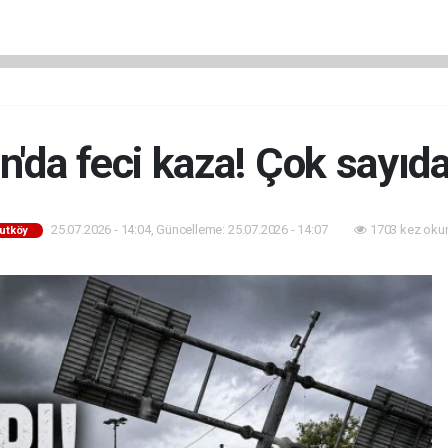
'da feci kaza! Çok sayıda
25.07.2026 - 14:04, Güncelleme: 25.07.2026 - 14:07
1703 kez oku
utköy