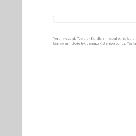
Yorum yazarak Topluluk Kuralları’nı kabul etmiş bulun
tüm sorumluluğu tek başınıza üstleniyorsunuz. Yazıla