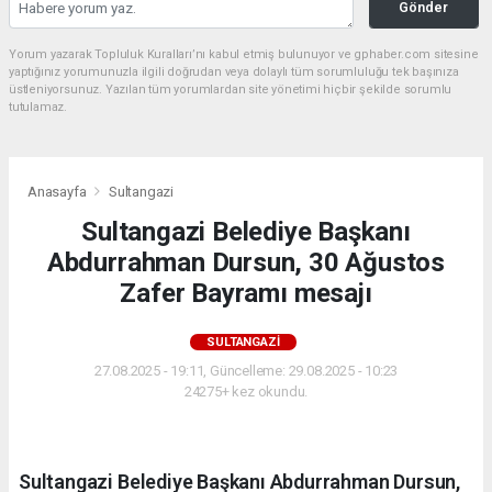
Gönder
Yorum yazarak Topluluk Kuralları’nı kabul etmiş bulunuyor ve gphaber.com sitesine
yaptığınız yorumunuzla ilgili doğrudan veya dolaylı tüm sorumluluğu tek başınıza
üstleniyorsunuz. Yazılan tüm yorumlardan site yönetimi hiçbir şekilde sorumlu
tutulamaz.
Anasayfa
Sultangazi
Sultangazi Belediye Başkanı
Abdurrahman Dursun, 30 Ağustos
Zafer Bayramı mesajı
SULTANGAZI
27.08.2025 - 19:11, Güncelleme: 29.08.2025 - 10:23
24275+ kez okundu.
Sultangazi Belediye Başkanı Abdurrahman Dursun,