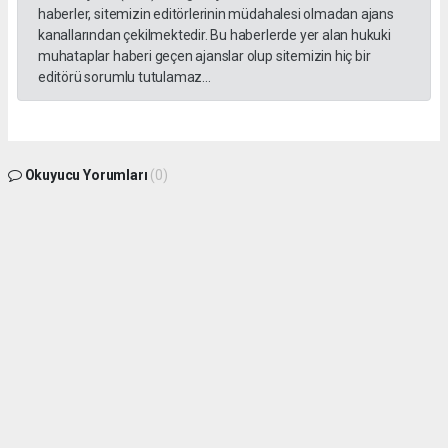
haberler, sitemizin editörlerinin müdahalesi olmadan ajans
kanallarından çekilmektedir. Bu haberlerde yer alan hukuki
muhataplar haberi geçen ajanslar olup sitemizin hiç bir
editörü sorumlu tutulamaz...
Okuyucu Yorumları
(0)
Gönder
Yorum yazarak Topluluk Kuralları’nı kabul etmiş bulunuyor ve gphaber.com sitesine
yaptığınız yorumunuzla ilgili doğrudan veya dolaylı tüm sorumluluğu tek başınıza
üstleniyorsunuz. Yazılan tüm yorumlardan site yönetimi hiçbir şekilde sorumlu
tutulamaz.
haber paketi
haber scripti
haber yazılımı