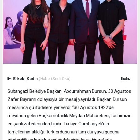
Erkek
|
Kadın
(Haberi Sesli Oku)
Sultangazi Belediye Başkanı Abdurrahman Dursun, 30 Ağustos
Zafer Bayramı dolayısıyla bir mesaj yayınladı. Başkan Dursun
mesajında şu ifadelere yer verdi: “30 Ağustos 1922’de
meydana gelen Başkomutanlık Meydan Muharebesi, tarihimizin
en şanlı zaferlerinden biridir. Türkiye Cumhuriyeti’nin
temellerinin atıldığı, Türk ordusunun tüm dünyaya gücünü
gösterdiği ve kurtuluş mücadelesinin kalıcı bir zaferle