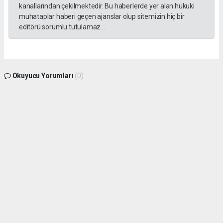
kanallarından çekilmektedir. Bu haberlerde yer alan hukuki
muhataplar haberi geçen ajanslar olup sitemizin hiç bir
editörü sorumlu tutulamaz...
Okuyucu Yorumları
(0)
Gönder
Yorum yazarak Topluluk Kuralları’nı kabul etmiş bulunuyor ve gphaber.com sitesine
yaptığınız yorumunuzla ilgili doğrudan veya dolaylı tüm sorumluluğu tek başınıza
üstleniyorsunuz. Yazılan tüm yorumlardan site yönetimi hiçbir şekilde sorumlu
tutulamaz.
haber paketi
haber scripti
haber yazılımı
Tüm hakları saklı tutulmaktadır.Copyright 2026©