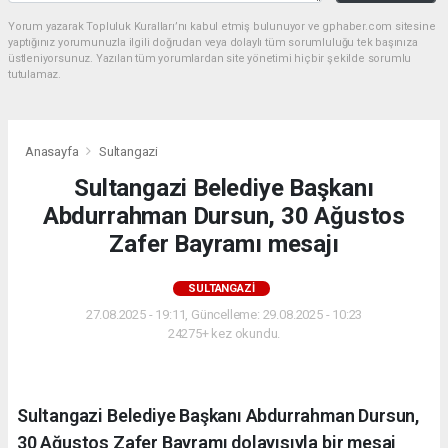
Yorum yazarak Topluluk Kuralları’nı kabul etmiş bulunuyor ve gphaber.com sitesine
yaptığınız yorumunuzla ilgili doğrudan veya dolaylı tüm sorumluluğu tek başınıza
üstleniyorsunuz. Yazılan tüm yorumlardan site yönetimi hiçbir şekilde sorumlu
tutulamaz.
Anasayfa
Sultangazi
Sultangazi Belediye Başkanı
Abdurrahman Dursun, 30 Ağustos
Zafer Bayramı mesajı
SULTANGAZI
27.08.2025 - 19:11, Güncelleme: 29.08.2025 - 10:23
24275+ kez okundu.
Sultangazi Belediye Başkanı Abdurrahman Dursun,
30 Ağustos Zafer Bayramı dolayısıyla bir mesaj