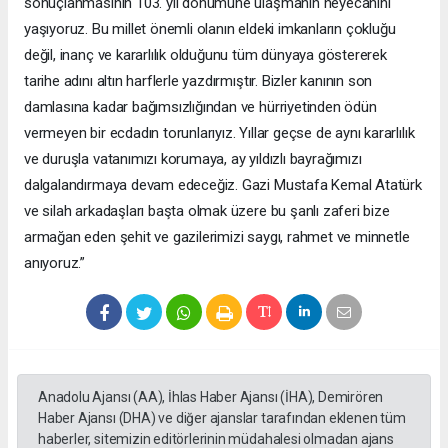
sonuçlanmasının 103. yıl dönümüne ulaşmanın heyecanını
yaşıyoruz. Bu millet önemli olanın eldeki imkanların çokluğu
değil, inanç ve kararlılık olduğunu tüm dünyaya göstererek
tarihe adını altın harflerle yazdırmıştır. Bizler kanının son
damlasına kadar bağımsızlığından ve hürriyetinden ödün
vermeyen bir ecdadın torunlarıyız. Yıllar geçse de aynı kararlılık
ve duruşla vatanımızı korumaya, ay yıldızlı bayrağımızı
dalgalandırmaya devam edeceğiz. Gazi Mustafa Kemal Atatürk
ve silah arkadaşları başta olmak üzere bu şanlı zaferi bize
armağan eden şehit ve gazilerimizi saygı, rahmet ve minnetle
anıyoruz.”
Anadolu Ajansı (AA), İhlas Haber Ajansı (İHA), Demirören
Haber Ajansı (DHA) ve diğer ajanslar tarafından eklenen tüm
haberler, sitemizin editörlerinin müdahalesi olmadan ajans