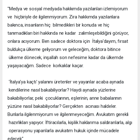
"Medya ve sosyal medyada hakkımda yazılanları izlemiyorum
ve hiçbiriyle de ilgilenmiyorum. Zira hakkımda yazılanlara
bakınca, insanların hiç bilmedikleri bir konuda ve hiç
tanımadıkları biri hakkında ne kadar zalimleşebildiğini görüyor,
onlara acıyorum. Ben sadece doktora için İtalya'dayım, fırsat
buldukça ülkeme geliyorum ve geleceğim, doktora bitince
ülkeme dönecek, inşallah son nefesime kadar da ülkemde
yaşayacağım. Sadece korkaklar kaçar.
'İtalya'ya kaçtı' yalanını üretenler ve yayanlar acaba aynada
kendilerine nasıl bakabiliyorlar? Haydi aynada yüzlerine
bakabiliyorlar, peki çocuklarının, eşlerinin, anne babalarının
yüzüne nasıl bakabiliyorlar? Gerçekten acınası haldeler.
Bunlarla ilgilenmiyorum ve ilgilenmeyeceğim. Avukatım gerekli
hazırlıkları yapıyor. İftiracılarla, kişilik haklarıma saldıranlarla, algı
operasyonu yapanlarla avukatım hukuk içinde mücadele
edecek"