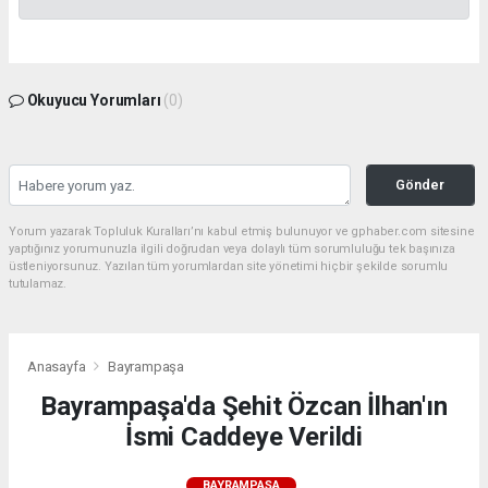
Okuyucu Yorumları
(0)
Gönder
Yorum yazarak Topluluk Kuralları’nı kabul etmiş bulunuyor ve gphaber.com sitesine
yaptığınız yorumunuzla ilgili doğrudan veya dolaylı tüm sorumluluğu tek başınıza
üstleniyorsunuz. Yazılan tüm yorumlardan site yönetimi hiçbir şekilde sorumlu
tutulamaz.
Anasayfa
Bayrampaşa
Bayrampaşa'da Şehit Özcan İlhan'ın
İsmi Caddeye Verildi
BAYRAMPAŞA