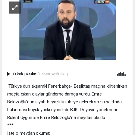
Erkek
|
Kadın
(Haberi Sesli Oku)
Türkiye dün akşamki Fenerbahçe- Beşiktaş maçına kilitlenirken
maçta çıkan olaylar gündeme damga vurdu. Emre
Belözoğlu'nun siyah-beyazlı kulübeye gelerek sözlü saldırıda
bulunması büyük yankı uyandırdı. BJK TV yayın yönetmeni
Bülent Uygun ise Emre Belözoğlu'na meydan okudu.
***
İşte o meydan okuma: