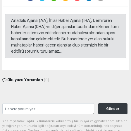
Anadolu Ajansı (AA), İhlas Haber Ajansı (İHA), Demirören
Haber Ajansı (DHA) ve diğer ajanslar tarafından eklenen tüm
haberler, sitemizin editörlerinin müdahalesi olmadan ajans
kanallarından çekilmektedir. Bu haberlerde yer alan hukuki
muhataplar haberi geçen ajanslar olup sitemizin hiç bir
editörü sorumlu tutulamaz...
Okuyucu Yorumları
(0)
Gönder
Yorum yazarak Topluluk Kuralları’nı kabul etmiş bulunuyor ve gphaber.com sitesine
yaptığınız yorumunuzla ilgili doğrudan veya dolaylı tüm sorumluluğu tek başınıza
üstleniyorsunuz. Yazılan tüm yorumlardan site yönetimi hiçbir şekilde sorumlu