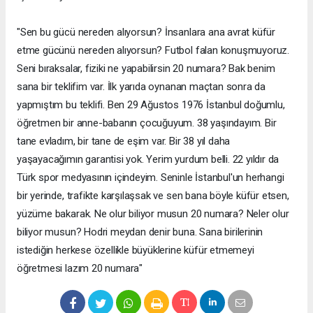
"Sen bu gücü nereden alıyorsun? İnsanlara ana avrat küfür
etme gücünü nereden alıyorsun? Futbol falan konuşmuyoruz.
Seni bıraksalar, fiziki ne yapabilirsin 20 numara? Bak benim
sana bir teklifim var. İlk yarıda oynanan maçtan sonra da
yapmıştım bu teklifi. Ben 29 Ağustos 1976 İstanbul doğumlu,
öğretmen bir anne-babanın çocuğuyum. 38 yaşındayım. Bir
tane evladım, bir tane de eşim var. Bir 38 yıl daha
yaşayacağımın garantisi yok. Yerim yurdum belli. 22 yıldır da
Türk spor medyasının içindeyim. Seninle İstanbul'un herhangi
bir yerinde, trafikte karşılaşsak ve sen bana böyle küfür etsen,
yüzüme bakarak. Ne olur biliyor musun 20 numara? Neler olur
biliyor musun? Hodri meydan denir buna. Sana birilerinin
istediğin herkese özellikle büyüklerine küfür etmemeyi
öğretmesi lazım 20 numara"