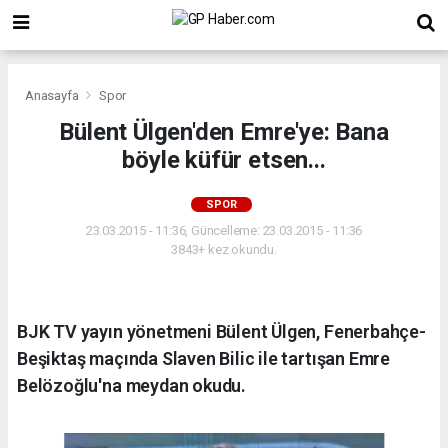
Anasayfa
Spor
Bülent Ülgen'den Emre'ye: Bana
böyle küfür etsen...
SPOR
23.03.2015 - 11:36, Güncelleme: 23.03.2015 - 11:36
3843+ kez okundu.
BJK TV yayın yönetmeni Bülent Ülgen, Fenerbahçe-
Beşiktaş maçında Slaven Bilic ile tartışan Emre
Belözoğlu'na meydan okudu.