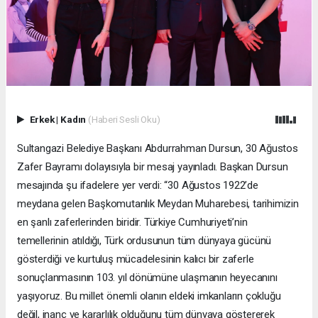
Erkek
|
Kadın
(Haberi Sesli Oku)
Sultangazi Belediye Başkanı Abdurrahman Dursun, 30 Ağustos
Zafer Bayramı dolayısıyla bir mesaj yayınladı. Başkan Dursun
mesajında şu ifadelere yer verdi: “30 Ağustos 1922’de
meydana gelen Başkomutanlık Meydan Muharebesi, tarihimizin
en şanlı zaferlerinden biridir. Türkiye Cumhuriyeti’nin
temellerinin atıldığı, Türk ordusunun tüm dünyaya gücünü
gösterdiği ve kurtuluş mücadelesinin kalıcı bir zaferle
sonuçlanmasının 103. yıl dönümüne ulaşmanın heyecanını
yaşıyoruz. Bu millet önemli olanın eldeki imkanların çokluğu
değil, inanç ve kararlılık olduğunu tüm dünyaya göstererek