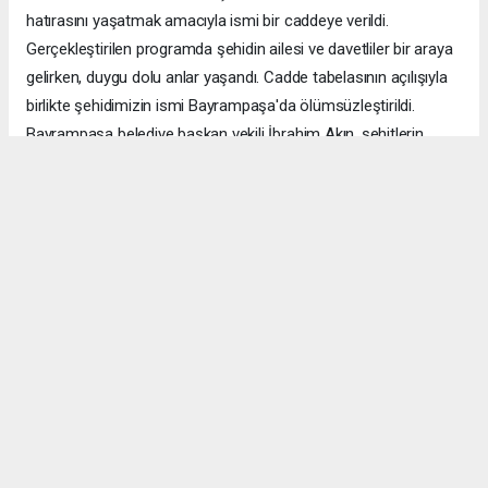
hatırasını yaşatmak amacıyla ismi bir caddeye verildi.
Gerçekleştirilen programda şehidin ailesi ve davetliler bir araya
gelirken, duygu dolu anlar yaşandı. Cadde tabelasının açılışıyla
birlikte şehidimizin ismi Bayrampaşa'da ölümsüzleştirildi.
Bayrampaşa belediye başkan vekili İbrahim Akın, şehitlerin
emanetine sahip çıkmanın millet olarak en önemli
sorumluluklardan biri olduğunu vurgulayarak, bu anlamlı
çalışmanın gelecek nesillere vatan sevgisini ve kahramanlık
ruhunu aktarması temennisinde bulundu. Program, şehit
ailesine gösterilen ilgi ve destekle sona ererken, katılımcılar
şehit Özcan İlhan'ı rahmet ve minnetle andı. Allah tüm
şehitlerimize rahmet eylesin. Mekânları cennet olsun.
Anadolu Ajansı (AA), İhlas Haber Ajansı (İHA), Demirören