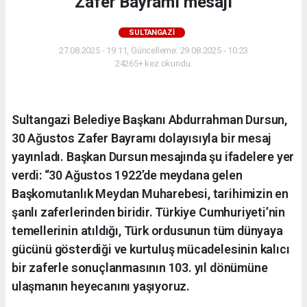
Zafer Bayramı mesajı
SULTANGAZI
27.08.2025 - 19:11, Güncelleme: 29.08.2025 - 10:23
24265+ kez okundu.
Sultangazi Belediye Başkanı Abdurrahman Dursun,
30 Ağustos Zafer Bayramı dolayısıyla bir mesaj
yayınladı. Başkan Dursun mesajında şu ifadelere yer
verdi: “30 Ağustos 1922’de meydana gelen
Başkomutanlık Meydan Muharebesi, tarihimizin en
şanlı zaferlerinden biridir. Türkiye Cumhuriyeti’nin
temellerinin atıldığı, Türk ordusunun tüm dünyaya
gücünü gösterdiği ve kurtuluş mücadelesinin kalıcı
bir zaferle sonuçlanmasının 103. yıl dönümüne
ulaşmanın heyecanını yaşıyoruz.