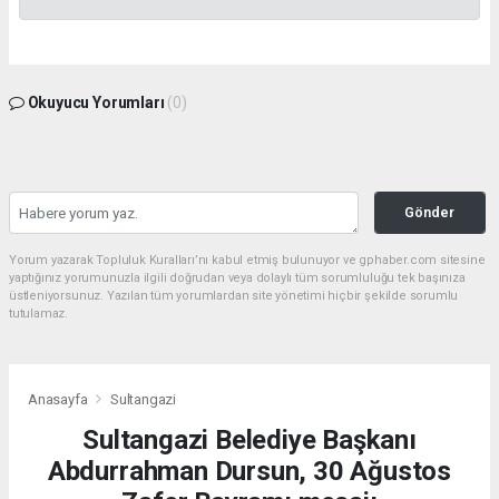
Okuyucu Yorumları
(0)
Gönder
Yorum yazarak Topluluk Kuralları’nı kabul etmiş bulunuyor ve gphaber.com sitesine
yaptığınız yorumunuzla ilgili doğrudan veya dolaylı tüm sorumluluğu tek başınıza
üstleniyorsunuz. Yazılan tüm yorumlardan site yönetimi hiçbir şekilde sorumlu
tutulamaz.
Anasayfa
Sultangazi
Sultangazi Belediye Başkanı
Abdurrahman Dursun, 30 Ağustos