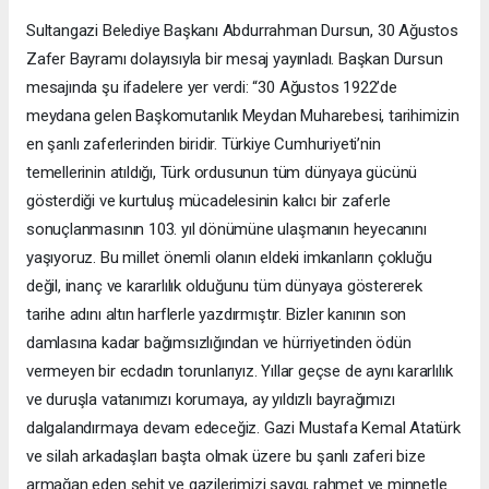
Sultangazi Belediye Başkanı Abdurrahman Dursun, 30 Ağustos
Zafer Bayramı dolayısıyla bir mesaj yayınladı. Başkan Dursun
mesajında şu ifadelere yer verdi: “30 Ağustos 1922’de
meydana gelen Başkomutanlık Meydan Muharebesi, tarihimizin
en şanlı zaferlerinden biridir. Türkiye Cumhuriyeti’nin
temellerinin atıldığı, Türk ordusunun tüm dünyaya gücünü
gösterdiği ve kurtuluş mücadelesinin kalıcı bir zaferle
sonuçlanmasının 103. yıl dönümüne ulaşmanın heyecanını
yaşıyoruz. Bu millet önemli olanın eldeki imkanların çokluğu
değil, inanç ve kararlılık olduğunu tüm dünyaya göstererek
tarihe adını altın harflerle yazdırmıştır. Bizler kanının son
damlasına kadar bağımsızlığından ve hürriyetinden ödün
vermeyen bir ecdadın torunlarıyız. Yıllar geçse de aynı kararlılık
ve duruşla vatanımızı korumaya, ay yıldızlı bayrağımızı
dalgalandırmaya devam edeceğiz. Gazi Mustafa Kemal Atatürk
ve silah arkadaşları başta olmak üzere bu şanlı zaferi bize
armağan eden şehit ve gazilerimizi saygı, rahmet ve minnetle