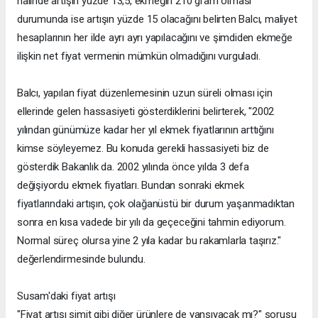
halinde artışın yüzde 13,5, ekmeğin 210 gram olması
durumunda ise artışın yüzde 15 olacağını belirten Balcı, maliyet
hesaplarının her ilde ayrı ayrı yapılacağını ve şimdiden ekmeğe
ilişkin net fiyat vermenin mümkün olmadığını vurguladı.
Balcı, yapılan fiyat düzenlemesinin uzun süreli olması için
ellerinde gelen hassasiyeti gösterdiklerini belirterek, "2002
yılından günümüze kadar her yıl ekmek fiyatlarının arttığını
kimse söyleyemez. Bu konuda gerekli hassasiyeti biz de
gösterdik Bakanlık da. 2002 yılında önce yılda 3 defa
değişiyordu ekmek fiyatları. Bundan sonraki ekmek
fiyatlarındaki artışın, çok olağanüstü bir durum yaşanmadıktan
sonra en kısa vadede bir yılı da geçeceğini tahmin ediyorum.
Normal süreç olursa yine 2 yıla kadar bu rakamlarla taşırız."
değerlendirmesinde bulundu.
Susam'daki fiyat artışı
"Fiyat artışı simit gibi diğer ürünlere de yansıyacak mı?" sorusu