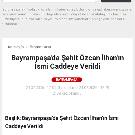
Yorum yazarak Topluluk Kuralları’nı kabul etmiş bulunuyor ve gphaber.com sitesine
yaptığınız yorumunuzla ilgili doğrudan veya dolaylı tüm sorumluluğu tek başınıza
üstleniyorsunuz. Yazılan tüm yorumlardan site yönetimi hiçbir şekilde sorumlu
tutulamaz.
Anasayfa
Bayrampaşa
Bayrampaşa'da Şehit Özcan İlhan'ın
İsmi Caddeye Verildi
BAYRAMPAŞA
21.07.2026 - 17:31, Güncelleme: 21.07.2026 - 17:49
2438 kez okundu.
Başlık: Bayrampaşa'da Şehit Özcan İlhan'ın İsmi
Caddeye Verildi