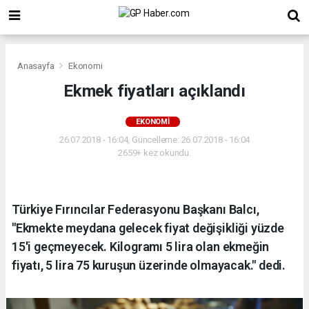
Anasayfa
Ekonomi
Ekmek fiyatları açıklandı
EKONOMI
26.07.2018 - 16:04, Güncelleme: 26.07.2018 - 16:04
2659+ kez okundu.
Türkiye Fırıncılar Federasyonu Başkanı Balcı,
"Ekmekte meydana gelecek fiyat değişikliği yüzde
15'i geçmeyecek. Kilogramı 5 lira olan ekmeğin
fiyatı, 5 lira 75 kuruşun üzerinde olmayacak." dedi.