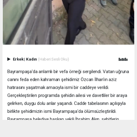
Erkek
|
Kadın
(Haberi Sesli Oku)
Bayrampaşa'da anlamlı bir vefa örneği sergilendi. Vatan uğruna
canını feda eden kahraman şehidimiz Özcan İlhan'ın aziz
hatırasını yaşatmak amacıyla ismi bir caddeye verildi.
Gerçekleştirilen programda şehidin ailesi ve davetliler bir araya
gelirken, duygu dolu anlar yaşandı. Cadde tabelasının açılışıyla
birlikte şehidimizin ismi Bayrampaşa'da ölümsüzleştirildi.
Bayrampaşa belediye başkan vekili İbrahim Akın, şehitlerin
emanetine sahip çıkmanın millet olarak en önemli
sorumluluklardan biri olduğunu vurgulayarak, bu anlamlı