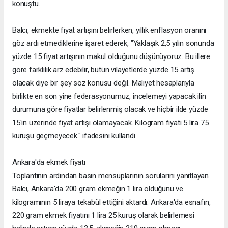
konuştu.
Balcı, ekmekte fiyat artışını belirlerken, yıllık enflasyon oranını
göz ardı etmediklerine işaret ederek, "Yaklaşık 2,5 yılın sonunda
yüzde 15 fiyat artışının makul olduğunu düşünüyoruz. Bu illere
göre farklılık arz edebilir, bütün vilayetlerde yüzde 15 artış
olacak diye bir şey söz konusu değil. Maliyet hesaplarıyla
birlikte en son yine federasyonumuz, incelemeyi yapacak ilin
durumuna göre fiyatlar belirlenmiş olacak ve hiçbir ilde yüzde
15'in üzerinde fiyat artışı olamayacak. Kilogram fiyatı 5 lira 75
kuruşu geçmeyecek." ifadesini kullandı.
Ankara'da ekmek fiyatı
Toplantının ardından basın mensuplarının sorularını yanıtlayan
Balcı, Ankara'da 200 gram ekmeğin 1 lira olduğunu ve
kilogramının 5 liraya tekabül ettiğini aktardı. Ankara'da esnafın,
220 gram ekmek fiyatını 1 lira 25 kuruş olarak belirlemesi