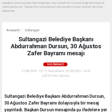
yaptığınız yorumunuzla ilgili doğrudan veya dolaylı tüm sorumluluğu tek başınıza
üstleniyorsunuz. Yazılan tüm yorumlardan site yönetimi hiçbir şekilde sorumlu
tutulamaz.
Anasayfa
Sultangazi
Sultangazi Belediye Başkanı
Abdurrahman Dursun, 30 Ağustos
Zafer Bayramı mesajı
SULTANGAZI
27.08.2025 - 19:11, Güncelleme: 29.08.2025 - 10:23
24272+ kez okundu.
Sultangazi Belediye Başkanı Abdurrahman Dursun,
30 Ağustos Zafer Bayramı dolayısıyla bir mesaj
yayınladı. Başkan Dursun mesajında şu ifadelere yer