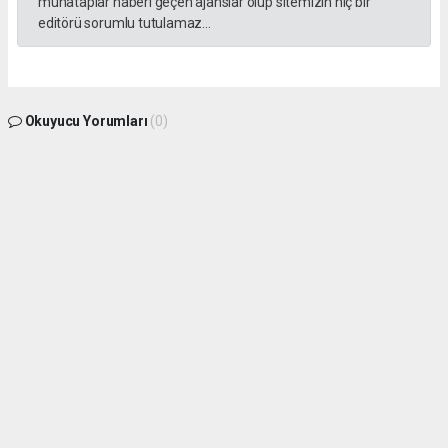
muhataplar haberi geçen ajanslar olup sitemizin hiç bir
editörü sorumlu tutulamaz...
Okuyucu Yorumları
(0)
Gönder
Yorum yazarak Topluluk Kuralları’nı kabul etmiş bulunuyor ve gphaber.com sitesine
yaptığınız yorumunuzla ilgili doğrudan veya dolaylı tüm sorumluluğu tek başınıza
üstleniyorsunuz. Yazılan tüm yorumlardan site yönetimi hiçbir şekilde sorumlu
tutulamaz.
haber paketi
haber scripti
haber yazılımı
Tüm hakları saklı tutulmaktadır.Copyright 2026©
Haber Yazılımı:
Web Aksiyon ®