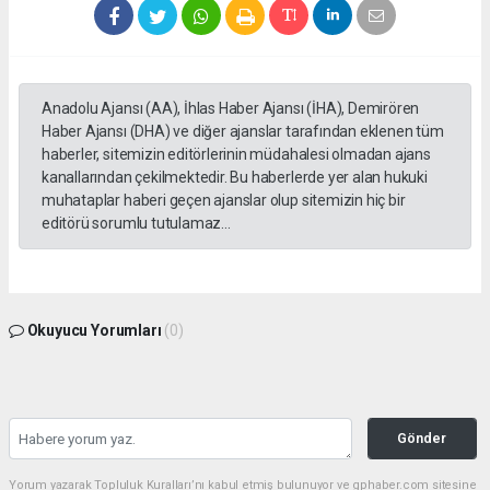
Anadolu Ajansı (AA), İhlas Haber Ajansı (İHA), Demirören
Haber Ajansı (DHA) ve diğer ajanslar tarafından eklenen tüm
haberler, sitemizin editörlerinin müdahalesi olmadan ajans
kanallarından çekilmektedir. Bu haberlerde yer alan hukuki
muhataplar haberi geçen ajanslar olup sitemizin hiç bir
editörü sorumlu tutulamaz...
Okuyucu Yorumları
(0)
Gönder
Yorum yazarak Topluluk Kuralları’nı kabul etmiş bulunuyor ve gphaber.com sitesine