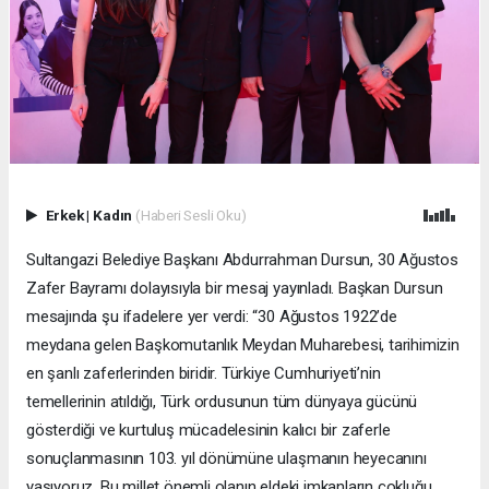
Erkek
|
Kadın
(Haberi Sesli Oku)
Sultangazi Belediye Başkanı Abdurrahman Dursun, 30 Ağustos
Zafer Bayramı dolayısıyla bir mesaj yayınladı. Başkan Dursun
mesajında şu ifadelere yer verdi: “30 Ağustos 1922’de
meydana gelen Başkomutanlık Meydan Muharebesi, tarihimizin
en şanlı zaferlerinden biridir. Türkiye Cumhuriyeti’nin
temellerinin atıldığı, Türk ordusunun tüm dünyaya gücünü
gösterdiği ve kurtuluş mücadelesinin kalıcı bir zaferle
sonuçlanmasının 103. yıl dönümüne ulaşmanın heyecanını
yaşıyoruz. Bu millet önemli olanın eldeki imkanların çokluğu