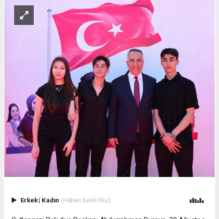
Erkek
|
Kadın
(Haberi Sesli Oku)