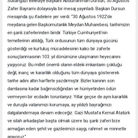
Sultangazi Belediye Başkanı Abdurrahman Dursun, 30 Ağustos
Zafer Bayramı dolayısıyla bir mesaj yayınladı. Başkan Dursun
mesajında şu ifadelere yer verdi: “30 Ağustos 1922’de
meydana gelen Başkomutanlık Meydan Muharebesi, tarihimizin
en şanlı zaferlerinden biridir. Türkiye Cumhuriyeti’nin
temellerinin atıldığı, Türk ordusunun tüm dünyaya gücünü
gösterdiği ve kurtuluş mücadelesinin kalıcı bir zaferle
sonuçlanmasının 103. yıl dönümüne ulaşmanın heyecanını
yaşıyoruz. Bu millet önemli olanın eldeki imkanların çokluğu
değil, inanç ve kararlılık olduğunu tüm dünyaya göstererek
tarihe adını altın harflerle yazdırmıştır. Bizler kanının son
damlasına kadar bağımsızlığından ve hürriyetinden ödün
vermeyen bir ecdadın torunlarıyız. Yıllar geçse de aynı kararlılık
ve duruşla vatanımızı korumaya, ay yıldızlı bayrağımızı
dalgalandırmaya devam edeceğiz. Gazi Mustafa Kemal Atatürk
ve silah arkadaşları başta olmak üzere bu şanlı zaferi bize
armağan eden şehit ve gazilerimizi saygı, rahmet ve minnetle
anıyoruz.”