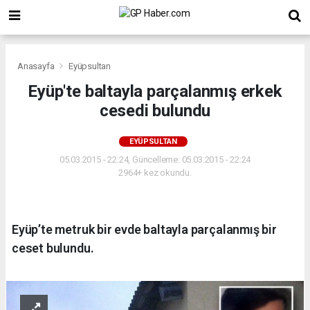
Anasayfa
Eyüpsultan
Eyüp'te baltayla parçalanmış erkek
cesedi bulundu
EYÜPSULTAN
05.03.2015 - 22:24, Güncelleme: 05.03.2015 - 22:24
2964+ kez okundu.
Eyüp’te metruk bir evde baltayla parçalanmış bir
ceset bulundu.