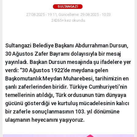
SULTANGAZI
27.08.2025 - 19:11, Güncelleme: 29.08.2025 - 10:23
24265+ kez okundu.
Sultangazi Belediye Başkanı Abdurrahman Dursun,
30 Ağustos Zafer Bayramı dolayısıyla bir mesaj
yayınladı. Başkan Dursun mesajında şu ifadelere yer
verdi: “30 Ağustos 1922’de meydana gelen
Başkomutanlık Meydan Muharebesi, tarihimizin en
şanlı zaferlerinden biridir. Türkiye Cumhuriyeti’nin
temellerinin atıldığı, Türk ordusunun tüm dünyaya
gücünü gösterdiği ve kurtuluş mücadelesinin kalıcı
bir zaferle sonuçlanmasının 103. yıl dönümüne
ulaşmanın heyecanını yaşıyoruz.