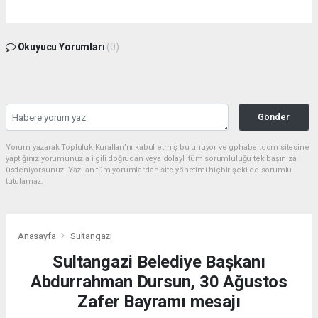
Okuyucu Yorumları
(0)
Gönder
Yorum yazarak Topluluk Kuralları’nı kabul etmiş bulunuyor ve gphaber.com sitesine
yaptığınız yorumunuzla ilgili doğrudan veya dolaylı tüm sorumluluğu tek başınıza
üstleniyorsunuz. Yazılan tüm yorumlardan site yönetimi hiçbir şekilde sorumlu
tutulamaz.
Anasayfa
Sultangazi
Sultangazi Belediye Başkanı
Abdurrahman Dursun, 30 Ağustos
Zafer Bayramı mesajı