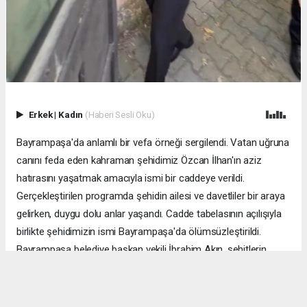
Erkek
|
Kadın
(Haberi Sesli Oku)
Bayrampaşa'da anlamlı bir vefa örneği sergilendi. Vatan uğruna
canını feda eden kahraman şehidimiz Özcan İlhan'ın aziz
hatırasını yaşatmak amacıyla ismi bir caddeye verildi.
Gerçekleştirilen programda şehidin ailesi ve davetliler bir araya
gelirken, duygu dolu anlar yaşandı. Cadde tabelasının açılışıyla
birlikte şehidimizin ismi Bayrampaşa'da ölümsüzleştirildi.
Bayrampaşa belediye başkan vekili İbrahim Akın, şehitlerin
emanetine sahip çıkmanın millet olarak en önemli
sorumluluklardan biri olduğunu vurgulayarak, bu anlamlı
çalışmanın gelecek nesillere vatan sevgisini ve kahramanlık