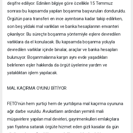
deşifre ediliyor. Edinilen bilgiye göre özellikle 15 Temmuz
sonrası bu kapsamda yapılan boşanma başvuruları donduruldu.
Örgütün para transferi en ince ayrıntısına kadar takip edilirken,
son beş yıldaki mal varlıkları ve banka hesaplarının envanteri
çıkarılıyor. Bu süreçte boşanma yöntemiyle eşlere devredilen
varlıklara da el konulacak. Bu kapsamda boşanma yoluyla
devredilen varlıklar içinde binalar, araçlar ve banka hesapları
bulunuyor. Boşanmalarına karşın aynı evde yaşadıkları
belirlenen eşler hakkında da örgüt üyelerine yardım ve
yataklıktan işlem yapılacak.
MAL KAÇIRMA OYUNU BİTİYOR
FETÖ'nün hem yurtiçi hem de yurtdışına mal kaçırma oyununa
ağır darbe vuruldu. Avukatların ardından yeminli mali
müşavirlere yapılan mal devirleri, gayrimenkulleri emlakçılara
yarı fiyatına satarak örgüte hizmet eden gizli kasalar da gün