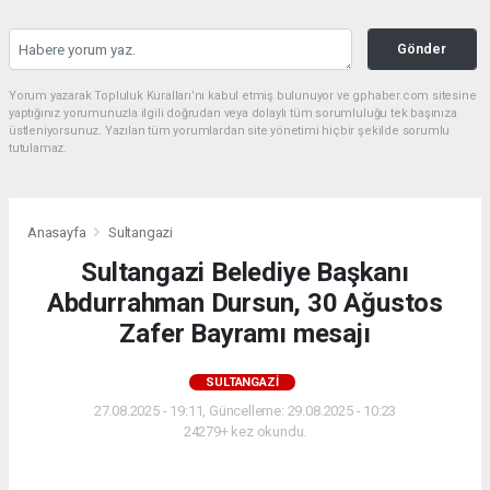
Gönder
Yorum yazarak Topluluk Kuralları’nı kabul etmiş bulunuyor ve gphaber.com sitesine
yaptığınız yorumunuzla ilgili doğrudan veya dolaylı tüm sorumluluğu tek başınıza
üstleniyorsunuz. Yazılan tüm yorumlardan site yönetimi hiçbir şekilde sorumlu
tutulamaz.
Anasayfa
Sultangazi
Sultangazi Belediye Başkanı
Abdurrahman Dursun, 30 Ağustos
Zafer Bayramı mesajı
SULTANGAZI
27.08.2025 - 19:11, Güncelleme: 29.08.2025 - 10:23
24279+ kez okundu.