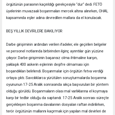
örgütünün parasının kaçırıldığı gerekçesiyle "dur" dedi. FETÖ
üyelerinin muvazaalı boşanmaları mercek altına alınırken, OHAL
kapsamında eşler adına devredilen mallara da el konulacak.
BEŞ YILLIK DEVİRLERE BAKILIYOR
Darbe girişiminin ardından verilen ifadeler, ele geçirilen belgeler
ve personel notlarında birbirinden ilginç ayrıntılar gün yüzüne
çıkıyor. Darbe girişiminin başarısız olma ihtimaline karşın,
yaklaşık 400 askerin eşlerinin deşifre olmaması için
boşandıkları belirlendi. Boşanmalar için örgütün fetva verdiği
ortaya çıktı. Savcılıklarca yürütülen soruşturmalarda boşanma
oyununun 17-25 Aralık sonrasında sıkça başvurulan bir yöntem
olduğu görüldü. Boşanmaların olası mal varlıklarına el koymaya
karşı bir tedbir olduğu da saptandı. 17-25 Aralık sonrası süreçte
gerçekleşen boşanma davalarının dosyaları raftan indirilirken,
terör örgütünün mallarını kaçırmak için yapılan mal devirleri de