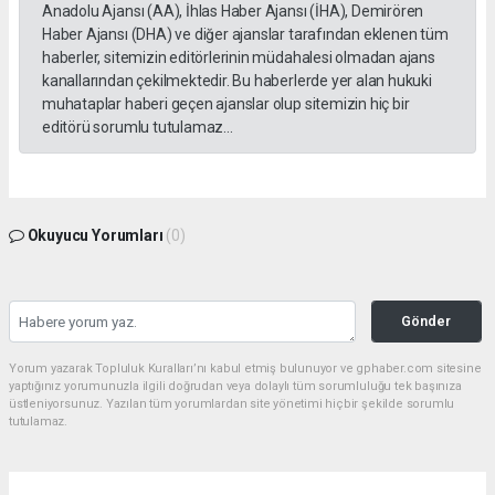
Anadolu Ajansı (AA), İhlas Haber Ajansı (İHA), Demirören
Haber Ajansı (DHA) ve diğer ajanslar tarafından eklenen tüm
haberler, sitemizin editörlerinin müdahalesi olmadan ajans
kanallarından çekilmektedir. Bu haberlerde yer alan hukuki
muhataplar haberi geçen ajanslar olup sitemizin hiç bir
editörü sorumlu tutulamaz...
Okuyucu Yorumları
(0)
Gönder
Yorum yazarak Topluluk Kuralları’nı kabul etmiş bulunuyor ve gphaber.com sitesine
yaptığınız yorumunuzla ilgili doğrudan veya dolaylı tüm sorumluluğu tek başınıza
üstleniyorsunuz. Yazılan tüm yorumlardan site yönetimi hiçbir şekilde sorumlu
tutulamaz.