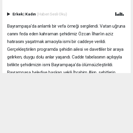
Erkek
|
Kadın
(Haberi Sesli Oku)
Bayrampaşa'da anlamlı bir vefa örneği sergilendi. Vatan uğruna
canını feda eden kahraman şehidimiz Özcan İlhan'ın aziz
hatırasını yaşatmak amacıyla ismi bir caddeye verildi.
Gerçekleştirilen programda şehidin ailesi ve davetliler bir araya
gelirken, duygu dolu anlar yaşandı. Cadde tabelasının açılışıyla
birlikte şehidimizin ismi Bayrampaşa'da ölümsüzleştirildi.
Bayrampaşa belediye başkan vekili İbrahim Akın, şehitlerin
emanetine sahip çıkmanın millet olarak en önemli
sorumluluklardan biri olduğunu vurgulayarak, bu anlamlı
çalışmanın gelecek nesillere vatan sevgisini ve kahramanlık
ruhunu aktarması temennisinde bulundu. Program, şehit
ailesine gösterilen ilgi ve destekle sona ererken, katılımcılar
şehit Özcan İlhan'ı rahmet ve minnetle andı. Allah tüm
şehitlerimize rahmet eylesin. Mekânları cennet olsun.