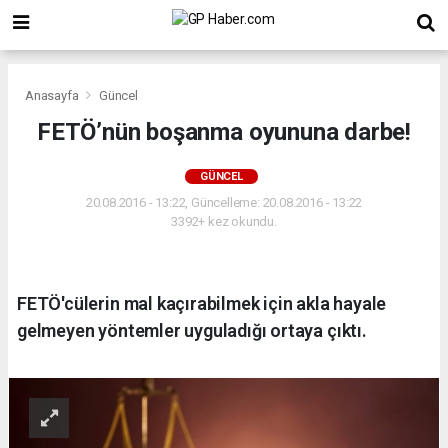
Anasayfa
Güncel
FETÖ’nün boşanma oyununa darbe!
GÜNCEL
20.08.2016 - 13:22, Güncelleme: 20.08.2016 - 13:22
3392+ kez okundu.
FETÖ'cülerin mal kaçırabilmek için akla hayale
gelmeyen yöntemler uyguladığı ortaya çıktı.