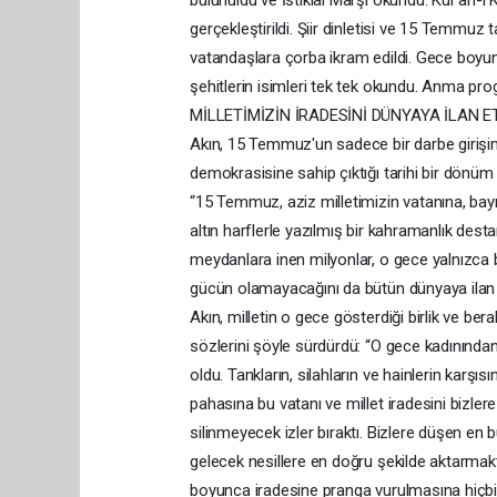
bulunuldu ve İstiklal Marşı okundu. Kur’an-ı K
gerçekleştirildi. Şiir dinletisi ve 15 Temmu
vatandaşlara çorba ikram edildi. Gece boy
şehitlerin isimleri tek tek okundu. Anma pr
MİLLETİMİZİN İRADESİNİ DÜNYAYA İLAN ETT
Akın, 15 Temmuz'un sadece bir darbe girişim
demokrasisine sahip çıktığı tarihi bir dönüm 
“15 Temmuz, aziz milletimizin vatanına, bayr
altın harflerle yazılmış bir kahramanlık des
meydanlara inen milyonlar, o gece yalnızca bi
gücün olamayacağını da bütün dünyaya i
Akın, milletin o gece gösterdiği birlik ve b
sözlerini şöyle sürdürdü: “O gece kadınından
oldu. Tankların, silahların ve hainlerin karşıs
pahasına bu vatanı ve millet iradesini bizlere
silinmeyecek izler bıraktı. Bizlere düşen 
gelecek nesillere en doğru şekilde aktarmaktı
boyunca iradesine pranga vurulmasına hiçbir