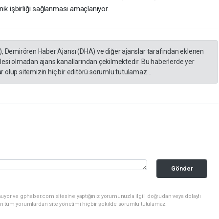
ik işbirliği sağlanması amaçlanıyor.
), Demirören Haber Ajansı (DHA) ve diğer ajanslar tarafından eklenen
lesi olmadan ajans kanallarından çekilmektedir. Bu haberlerde yer
 olup sitemizin hiç bir editörü sorumlu tutulamaz...
Gönder
uyor ve gphaber.com sitesine yaptığınız yorumunuzla ilgili doğrudan veya dolaylı
n tüm yorumlardan site yönetimi hiçbir şekilde sorumlu tutulamaz.