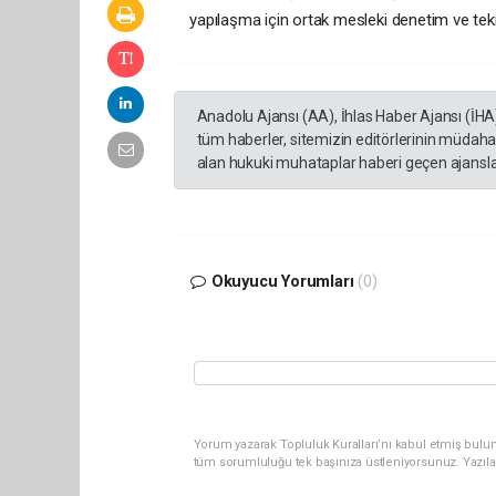
yapılaşma için ortak mesleki denetim ve tekn
Anadolu Ajansı (AA), İhlas Haber Ajansı (İHA
tüm haberler, sitemizin editörlerinin müdaha
alan hukuki muhataplar haberi geçen ajanslar
Okuyucu Yorumları
(0)
Yorum yazarak Topluluk Kuralları’nı kabul etmiş bulun
tüm sorumluluğu tek başınıza üstleniyorsunuz. Yazıla