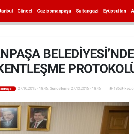
tanbul
Güncel
Gaziosmanpaşa
Sultangazi
Eyüpsultan
A
PAŞA BELEDİYESİ’NDE
KENTLEŞME PROTOKOL
27.10.2015 - 18:45, Güncelleme: 27.10.2015 - 18:45
1862+ kez o
anpaşa