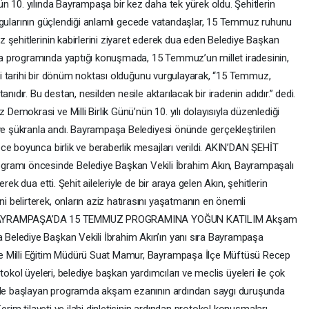
n 10. yılında Bayrampaşa bir kez daha tek yürek oldu. Şehitlerin
 duygularının güçlendiği anlamlı gecede vatandaşlar, 15 Temmuz ruhunu
 şehitlerinin kabirlerini ziyaret ederek dua eden Belediye Başkan
a programında yaptığı konuşmada, 15 Temmuz’un millet iradesinin,
diği tarihi bir dönüm noktası olduğunu vurgulayarak, “15 Temmuz,
nıdır. Bu destan, nesilden nesile aktarılacak bir iradenin adıdır.” dedi.
mokrasi ve Milli Birlik Günü’nün 10. yılı dolayısıyla düzenlediği
 ve şükranla andı. Bayrampaşa Belediyesi önünde gerçekleştirilen
ce boyunca birlik ve beraberlik mesajları verildi. AKIN’DAN ŞEHİT
mı öncesinde Belediye Başkan Vekili İbrahim Akın, Bayrampaşalı
ek dua etti. Şehit aileleriyle de bir araya gelen Akın, şehitlerin
belirterek, onların aziz hatırasını yaşatmanın en önemli
etti. BAYRAMPAŞA’DA 15 TEMMUZ PROGRAMINA YOĞUN KATILIM Akşam
elediye Başkan Vekili İbrahim Akın’ın yanı sıra Bayrampaşa
e Milli Eğitim Müdürü Suat Mamur, Bayrampaşa İlçe Müftüsü Recep
protokol üyeleri, belediye başkan yardımcıları ve meclis üyeleri ile çok
iyle başlayan programda akşam ezanının ardından saygı duruşunda