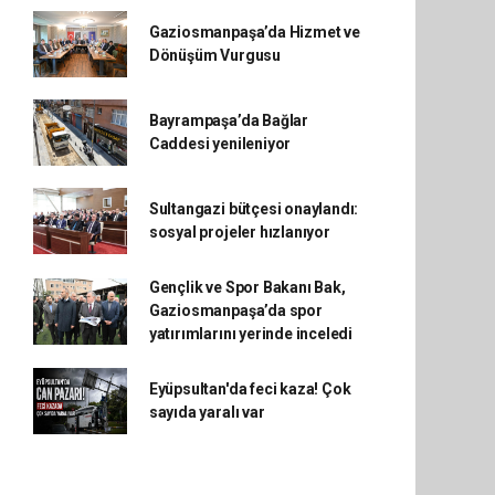
Gaziosmanpaşa’da Hizmet ve
Dönüşüm Vurgusu
Bayrampaşa’da Bağlar
Caddesi yenileniyor
Sultangazi bütçesi onaylandı:
sosyal projeler hızlanıyor
Gençlik ve Spor Bakanı Bak,
Gaziosmanpaşa’da spor
yatırımlarını yerinde inceledi
Eyüpsultan'da feci kaza! Çok
sayıda yaralı var