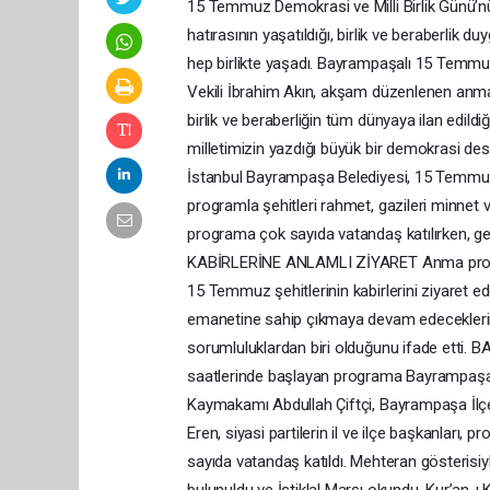
15 Temmuz Demokrasi ve Milli Birlik Günü’nü
hatırasının yaşatıldığı, birlik ve beraberlik
hep birlikte yaşadı. Bayrampaşalı 15 Temmuz
Vekili İbrahim Akın, akşam düzenlenen anm
birlik ve beraberliğin tüm dünyaya ilan edil
milletimizin yazdığı büyük bir demokrasi desta
İstanbul Bayrampaşa Belediyesi, 15 Temmuz De
programla şehitleri rahmet, gazileri minnet
programa çok sayıda vatandaş katılırken, ge
KABİRLERİNE ANLAMLI ZİYARET Anma progra
15 Temmuz şehitlerinin kabirlerini ziyaret eder
emanetine sahip çıkmaya devam edeceklerini 
sorumluluklardan biri olduğunu ifade 
saatlerinde başlayan programa Bayrampaşa B
Kaymakamı Abdullah Çiftçi, Bayrampaşa İlç
Eren, siyasi partilerin il ve ilçe başkanları, 
sayıda vatandaş katıldı. Mehteran gösteris