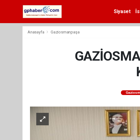
Siyaset
İs
Anasayfa
Gaziosmanpaşa
GAZİOSMAN
Gaziosm