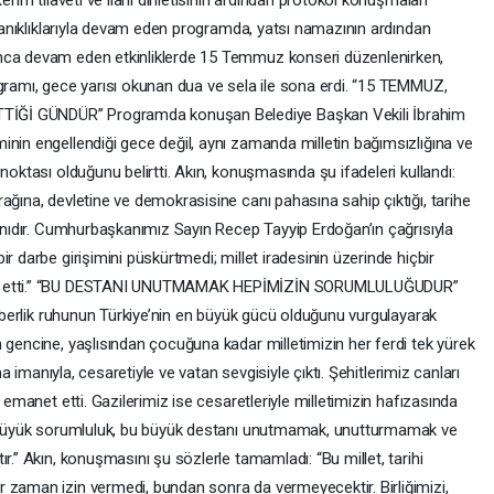
erim tilaveti ve ilahi dinletisinin ardından protokol konuşmaları
z tanıklıklarıyla devam eden programda, yatsı namazının ardından
unca devam eden etkinliklerde 15 Temmuz konseri düzenlenirken,
ogramı, gece yarısı okunan dua ve sela ile sona erdi. “15 TEMMUZ,
İĞİ GÜNDÜR” Programda konuşan Belediye Başkan Vekili İbrahim
inin engellendiği gece değil, aynı zamanda milletin bağımsızlığına ve
noktası olduğunu belirtti. Akın, konuşmasında şu ifadeleri kullandı:
ağına, devletine ve demokrasisine canı pahasına sahip çıktığı, tarihe
tanıdır. Cumhurbaşkanımız Sayın Recep Tayyip Erdoğan’ın çağrısıyla
r darbe girişimini püskürtmedi; millet iradesinin üzerinde hiçbir
lan etti.” “BU DESTANI UNUTMAMAK HEPİMİZİN SORUMLULUĞUDUR”
eraberlik ruhunun Türkiye’nin en büyük gücü olduğunu vurgulayarak
 gencine, yaşlısından çocuğuna kadar milletimizin her ferdi tek yürek
ına imanıyla, cesaretiyle ve vatan sevgisiyle çıktı. Şehitlerimiz canları
 emanet etti. Gazilerimiz ise cesaretleriyle milletimizin hafızasında
en büyük sorumluluk, bu büyük destanı unutmamak, unutturmamak ve
r.” Akın, konuşmasını şu sözlerle tamamladı: “Bu millet, tarihi
 zaman izin vermedi, bundan sonra da vermeyecektir. Birliğimizi,