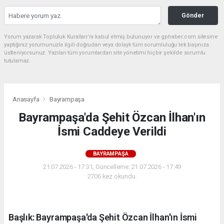
Gönder
Yorum yazarak Topluluk Kuralları’nı kabul etmiş bulunuyor ve gphaber.com sitesine
yaptığınız yorumunuzla ilgili doğrudan veya dolaylı tüm sorumluluğu tek başınıza
üstleniyorsunuz. Yazılan tüm yorumlardan site yönetimi hiçbir şekilde sorumlu
tutulamaz.
Anasayfa
Bayrampaşa
Bayrampaşa'da Şehit Özcan İlhan'ın
İsmi Caddeye Verildi
BAYRAMPAŞA
21.07.2026 - 17:31, Güncelleme: 21.07.2026 - 17:49
2706 kez okundu.
Başlık: Bayrampaşa'da Şehit Özcan İlhan'ın İsmi