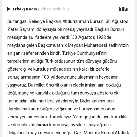
Erkek
|
Kadın
(Haberi Sesli Oku)
Sultangazi Belediye Başkanı Abdurrahman Dursun, 30 Ağustos
Zafer Bayramı dolayısıyla bir mesaj yayınladı. Başkan Dursun
mesajında şu ifadelere yer verdi: “30 Ağustos 1922’de
meydana gelen Başkomutanlık Meydan Muharebesi, tarihimizin
en şanlı zaferlerinden biridir. Türkiye Cumhuriyeti’nin
temellerinin atıldığı, Türk ordusunun tüm dünyaya gücünü
gösterdiği ve kurtuluş mücadelesinin kalıcı bir zaferle
sonuçlanmasının 103. yıl dönümüne ulaşmanın heyecanını
yaşıyoruz. Bu millet önemli olanın eldeki imkanların çokluğu
değil, inanç ve kararlılık olduğunu tüm dünyaya göstererek
tarihe adını altın harflerle yazdırmıştır. Bizler kanının son
damlasına kadar bağımsızlığından ve hürriyetinden ödün
vermeyen bir ecdadın torunlarıyız. Yıllar geçse de aynı kararlılık
ve duruşla vatanımızı korumaya, ay yıldızlı bayrağımızı
dalgalandırmaya devam edeceğiz. Gazi Mustafa Kemal Atatürk