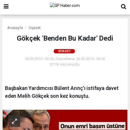
Anasayfa
Siyaset
Gökçek 'Benden Bu Kadar' Dedi
SIYASET
26.03.2015 - 00:52, Güncelleme: 26.03.2015 - 00:52
3310+ kez okundu.
Başbakan Yardımcısı Bülent Arınç'ı istifaya davet
eden Melih Gökçek son kez konuştu.