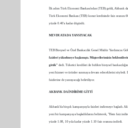
İlk adım Türk Ekonomi Bankası'ndan (TEB) geldi, Akbank da kam
Türk Ekonomi Bankası (TEB) konut kredisinde faiz oranını 60 ay
yüzde 0.40'a kadar düşürdü.
MEVDUATA DA YANSIYACAK
TEB Bireysel ve Özel Bankacılık Genel Müdür Yardımcısı G
faizleri yükselmeye başlamıştı. Müşterilerimizin beklentiler
gittik"
dedi. Tüketici kredileri ile birlikte bireysel bankacılığ
yeni hizmet ve ürünler sunmaya devam edeceklerini söyledi. D
faizlerine de yansıyacağı belirtiliyor.
AKBANK DA İNDİRİME GİTTİ
Akbank'da birçok kampanyayla faizleri indirmeye başladı. Ak
yeni bir kampanyaya başladıklarını belirterek, "Hem faiz indir
yüzde 1.08, 10 yıla kadar yüzde 1.10 faiz oranına indirdi.