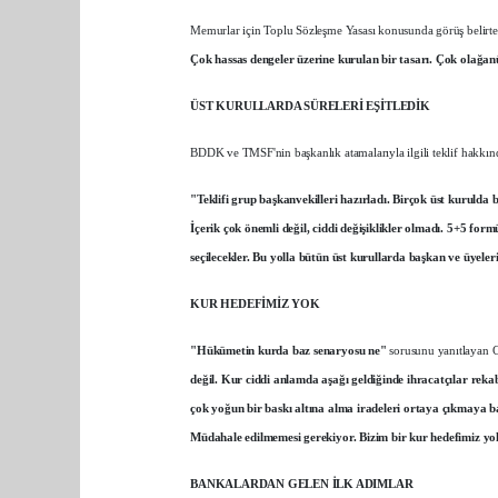
Memurlar için Toplu Sözleşme Yasası konusunda görüş belirte
Çok hassas dengeler üzerine kurulan bir tasarı. Çok olağa
ÜST KURULLARDA SÜRELERİ EŞİTLEDİK
BDDK ve TMSF'nin başkanlık atamalarıyla ilgili teklif hakkınd
"Teklifi grup başkanvekilleri hazırladı. Birçok üst kurulda
İçerik çok önemli değil, ciddi değişiklikler olmadı. 5+5 for
seçilecekler. Bu yolla bütün üst kurullarda başkan ve üyeleri
KUR HEDEFİMİZ YOK
"Hükümetin kurda baz senaryosu ne"
sorusunu yanıtlayan C
değil. Kur ciddi anlamda aşağı geldiğinde ihracatçılar rekabe
çok yoğun bir baskı altına alma iradeleri ortaya çıkmaya baş
Müdahale edilmemesi gerekiyor. Bizim bir kur hedefimiz y
BANKALARDAN GELEN İLK ADIMLAR