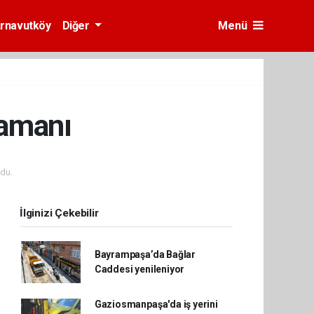
rnavutköy
Diğer
Menü
zamanı
du.
İlginizi Çekebilir
Bayrampaşa’da Bağlar
Caddesi yenileniyor
Gaziosmanpaşa'da iş yerini