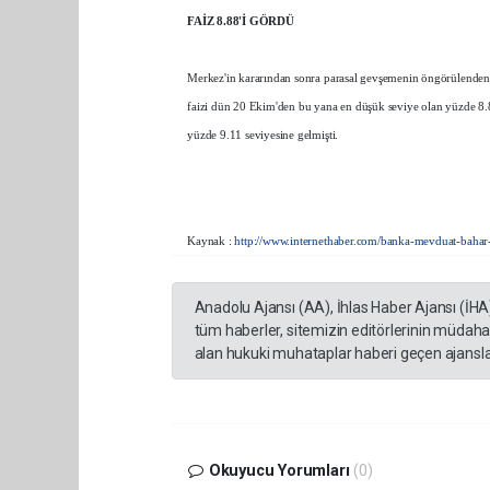
FAİZ 8.88'İ GÖRDÜ
Merkez'in kararından sonra parasal gevşemenin öngörülenden hı
faizi dün 20 Ekim'den bu yana en düşük seviye olan yüzde 8.88
yüzde 9.11 seviyesine gelmişti.
Kaynak :
http://www.internethaber.com/banka-mevduat-baha
Anadolu Ajansı (AA), İhlas Haber Ajansı (İHA
tüm haberler, sitemizin editörlerinin müdaha
alan hukuki muhataplar haberi geçen ajanslar
Okuyucu Yorumları
(0)