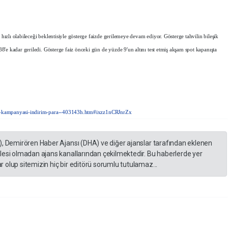
zlı olabileceği beklentisiyle gösterge faizde gerilemeye devam ediyor. Gösterge tahvilin bileşik
'e kadar geriledi. Gösterge faiz önceki gün de yüzde 9'un altını test etmiş akşam spot kapanışta
r-kampanyasi-indirim-para--403143h.htm#ixzz1nCRJnrZx
), Demirören Haber Ajansı (DHA) ve diğer ajanslar tarafından eklenen
lesi olmadan ajans kanallarından çekilmektedir. Bu haberlerde yer
 olup sitemizin hiç bir editörü sorumlu tutulamaz...