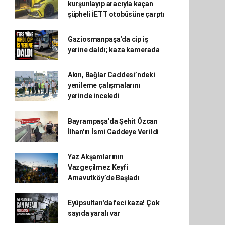
kurşunlayıp aracıyla kaçan
şüpheli İETT otobüsüne çarptı
Gaziosmanpaşa'da cip iş
yerine daldı; kaza kamerada
Akın, Bağlar Caddesi’ndeki
yenileme çalışmalarını
yerinde inceledi
Bayrampaşa'da Şehit Özcan
İlhan'ın İsmi Caddeye Verildi
Yaz Akşamlarının
Vazgeçilmez Keyfi
Arnavutköy’de Başladı
Eyüpsultan'da feci kaza! Çok
sayıda yaralı var