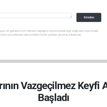
Gönder
uyor ve gphaber.com sitesine yaptığınız yorumunuzla ilgili doğrudan veya dolaylı
n tüm yorumlardan site yönetimi hiçbir şekilde sorumlu tutulamaz.
ının Vazgeçilmez Keyfi 
Başladı