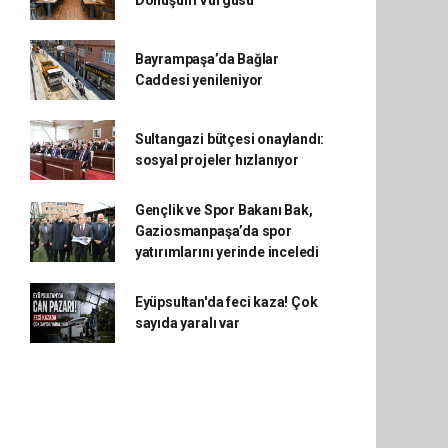
Dönüşüm Vurgusu
Bayrampaşa’da Bağlar
Caddesi yenileniyor
Sultangazi bütçesi onaylandı:
sosyal projeler hızlanıyor
Gençlik ve Spor Bakanı Bak,
Gaziosmanpaşa’da spor
yatırımlarını yerinde inceledi
Eyüpsultan'da feci kaza! Çok
sayıda yaralı var