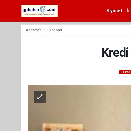
Siyaset
İs
Anasayfa
Ekonomi
Kredi
Ekon