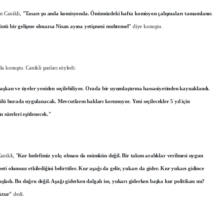
n Canikli,
"Tasarı şu anda komisyonda. Önümüzdeki hafta komisyon çalışmaları tamamlanır.
nüstü bir gelişme olmazsa Nisan ayına yetişmesi muhtemel"
diye konuştu.
a konuştu. Canikli şunları söyledi:
 başkan ve üyeler yeniden seçilebiliyor. Orada bir uyumlaştırma hassasiyetinden kaynaklandı.
mülü burada uygulanacak. Mevcutların hakları korunuyor. Yeni seçilecekler 5 yıl için
n süreleri eşitlenecek."
anikli, "
Kur hedefimiz yok; olması da mümkün değil. Bir takım aralıklar verilmesi uygun
ti olumsuz etkilediğini belirttiler. Kur aşağı da gelir, yukarı da gider. Kur yukarı gidince
ladı. Bu doğru değil. Aşağı giderken dalgalı ise, yukarı giderken başka kur politikası mı?
oktur"
dedi.