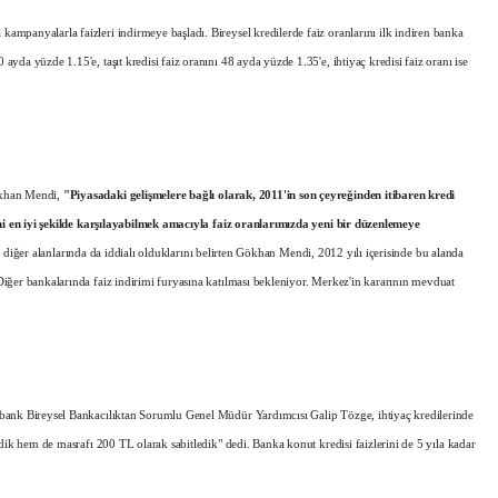
panyalarla faizleri indirmeye başladı. Bireysel kredilerde faiz oranlarını ilk indiren banka
da yüzde 1.15'e, taşıt kredisi faiz oranını 48 ayda yüzde 1.35'e, ihtiyaç kredisi faiz oranı ise
ökhan Mendi,
"Piyasadaki gelişmelere bağlı olarak, 2011'in son çeyreğinden itibaren kredi
ini en iyi şekilde karşılayabilmek amacıyla faiz oranlarımızda yeni bir düzenlemeye
ın diğer alanlarında da iddialı olduklarını belirten Gökhan Mendi, 2012 yılı içerisinde bu alanda
iğer bankalarında faiz indirimi furyasına katılması bekleniyor. Merkez'in kararının mevduat
bank Bireysel Bankacılıktan Sorumlu Genel Müdür Yardımcısı Galip Tözge, ihtiyaç kredilerinde
dik hem de masrafı 200 TL olarak sabitledik" dedi. Banka konut kredisi faizlerini de 5 yıla kadar