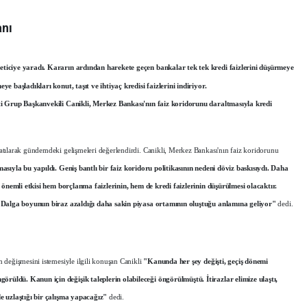
anı
ticiye yaradı. Kararın ardından harekete geçen bankalar tek tek kredi faizlerini düşürmeye
e başladıkları konut, taşıt ve ihtiyaç kredisi faizlerini indiriyor.
ti Grup Başkanvekili Canikli, Merkez Bankası'nın faiz koridorunu daraltmasıyla kredi
tılarak gündemdeki gelişmeleri değerlendirdi. Canikli, Merkez Bankası'nın faiz koridorunu
sıyla bu yapıldı. Geniş bantlı bir faiz koridoru politikasının nedeni döviz baskısıydı. Daha
n önemli etkisi hem borçlanma faizlerinin, hem de kredi faizlerinin düşürülmesi olacaktır.
. Dalga boyunun biraz azaldığı daha sakin piyasa ortamının oluştuğu anlamına geliyor"
dedi.
 değişmesini istemesiyle ilgili konuşan Canikli
"Kanunda her şey değişti, geçiş dönemi
üldü. Kanun için değişik taleplerin olabileceği öngörülmüştü. İtirazlar elimize ulaştı,
e uzlaştığı bir çalışma yapacağız"
dedi.