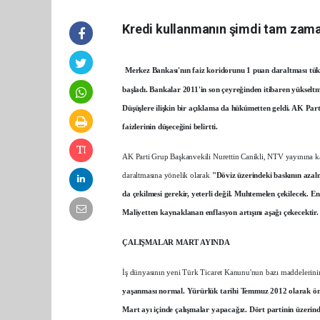
Kredi kullanmanın şimdi tam zam
Merkez Bankası'nın faiz koridorunu 1 puan daraltması tüke
başladı. Bankalar 2011'in son çeyreğinden itibaren yükseltmey
Düşüşlere ilişkin bir açıklama da hükümetten geldi. AK Par
faizlerinin düşeceğini belirtti.
AK Parti Grup Başkanvekili Nurettin Canikli, NTV yayınına ka
daraltmasına yönelik olarak
"Döviz üzerindeki baskının azalma
da çekilmesi gerekir, yeterli değil. Muhtemelen çekilecek. E
Maliyetten kaynaklanan enflasyon artışını aşağı çekecektir
ÇALIŞMALAR MART AYINDA
İş dünyasının yeni Türk Ticaret Kanunu'nun bazı maddelerinin
yaşanması normal. Yürürlük tarihi Temmuz 2012 olarak öngör
Mart ayı içinde çalışmalar yapacağız. Dört partinin üzerind