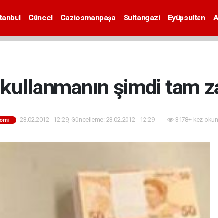
tanbul
Güncel
Gaziosmanpaşa
Sultangazi
Eyüpsultan
A
 kullanmanın şimdi tam 
23.02.2012 - 12:29, Güncelleme: 23.02.2012 - 12:29
3178+ kez okun
omi