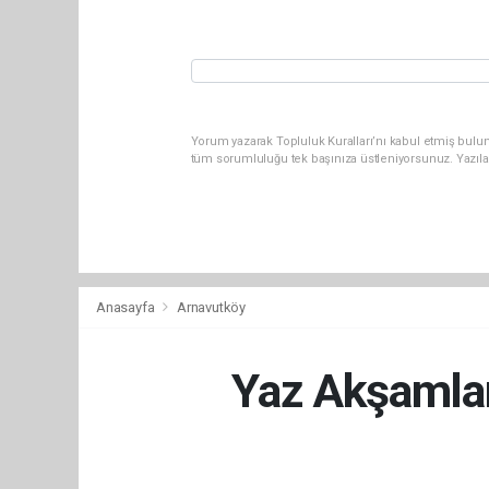
Yorum yazarak Topluluk Kuralları’nı kabul etmiş bulun
tüm sorumluluğu tek başınıza üstleniyorsunuz. Yazıla
Anasayfa
Arnavutköy
Yaz Akşamlar