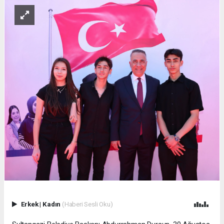
Erkek
|
Kadın
(Haberi Sesli Oku)