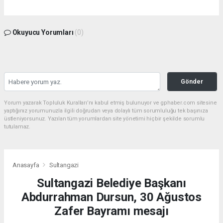
Okuyucu Yorumları
(0)
Gönder
Yorum yazarak Topluluk Kuralları’nı kabul etmiş bulunuyor ve gphaber.com sitesine
yaptığınız yorumunuzla ilgili doğrudan veya dolaylı tüm sorumluluğu tek başınıza
üstleniyorsunuz. Yazılan tüm yorumlardan site yönetimi hiçbir şekilde sorumlu
tutulamaz.
Anasayfa
Sultangazi
Sultangazi Belediye Başkanı
Abdurrahman Dursun, 30 Ağustos
Zafer Bayramı mesajı