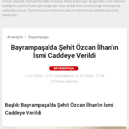
Yorum yazarak Topluluk Kuralları’nı kabul etmiş bulunuyor ve gphaber.com sitesine
yaptığınız yorumunuzla ilgili doğrudan veya dolaylı tüm sorumluluğu tek başınıza
üstleniyorsunuz. Yazılan tüm yorumlardan site yönetimi hiçbir şekilde sorumlu
tutulamaz.
Anasayfa
Bayrampaşa
Bayrampaşa'da Şehit Özcan İlhan'ın
İsmi Caddeye Verildi
BAYRAMPAŞA
21.07.2026 - 17:31, Güncelleme: 21.07.2026 - 17:49
2774 kez okundu.
Başlık: Bayrampaşa'da Şehit Özcan İlhan'ın İsmi
Caddeye Verildi