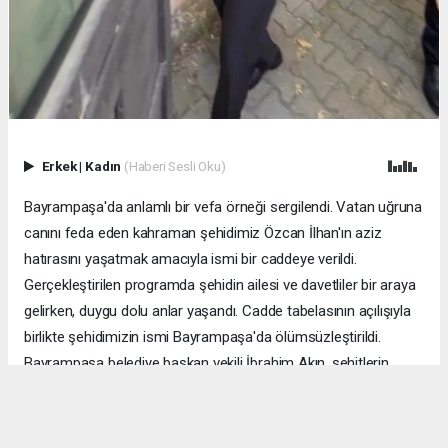
Erkek
|
Kadın
(Haberi Sesli Oku)
Bayrampaşa'da anlamlı bir vefa örneği sergilendi. Vatan uğruna
canını feda eden kahraman şehidimiz Özcan İlhan'ın aziz
hatırasını yaşatmak amacıyla ismi bir caddeye verildi.
Gerçekleştirilen programda şehidin ailesi ve davetliler bir araya
gelirken, duygu dolu anlar yaşandı. Cadde tabelasının açılışıyla
birlikte şehidimizin ismi Bayrampaşa'da ölümsüzleştirildi.
Bayrampaşa belediye başkan vekili İbrahim Akın, şehitlerin
emanetine sahip çıkmanın millet olarak en önemli
sorumluluklardan biri olduğunu vurgulayarak, bu anlamlı
çalışmanın gelecek nesillere vatan sevgisini ve kahramanlık