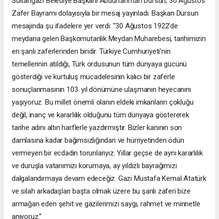
Sultangazi Belediye Başkanı Abdurrahman Dursun, 30 Ağustos
Zafer Bayramı dolayısıyla bir mesaj yayınladı. Başkan Dursun
mesajında şu ifadelere yer verdi: “30 Ağustos 1922’de
meydana gelen Başkomutanlık Meydan Muharebesi, tarihimizin
en şanlı zaferlerinden biridir. Türkiye Cumhuriyeti’nin
temellerinin atıldığı, Türk ordusunun tüm dünyaya gücünü
gösterdiği ve kurtuluş mücadelesinin kalıcı bir zaferle
sonuçlanmasının 103. yıl dönümüne ulaşmanın heyecanını
yaşıyoruz. Bu millet önemli olanın eldeki imkanların çokluğu
değil, inanç ve kararlılık olduğunu tüm dünyaya göstererek
tarihe adını altın harflerle yazdırmıştır. Bizler kanının son
damlasına kadar bağımsızlığından ve hürriyetinden ödün
vermeyen bir ecdadın torunlarıyız. Yıllar geçse de aynı kararlılık
ve duruşla vatanımızı korumaya, ay yıldızlı bayrağımızı
dalgalandırmaya devam edeceğiz. Gazi Mustafa Kemal Atatürk
ve silah arkadaşları başta olmak üzere bu şanlı zaferi bize
armağan eden şehit ve gazilerimizi saygı, rahmet ve minnetle
anıyoruz.”