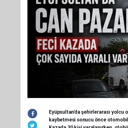
Eyüpsultan'da şehirlerarası yolcu
kaybetmesi sonucu önce otomobile,
Kazada 30 kişi yaralanırken, otobü