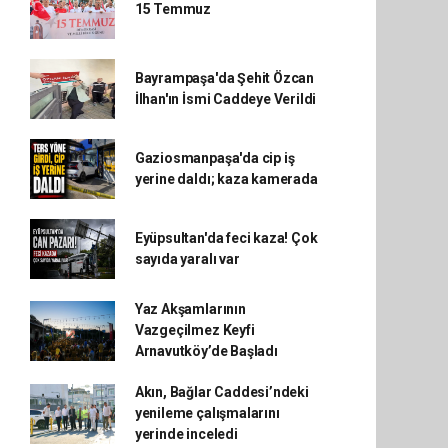
15 Temmuz
Bayrampaşa'da Şehit Özcan
İlhan'ın İsmi Caddeye Verildi
Gaziosmanpaşa'da cip iş
yerine daldı; kaza kamerada
Eyüpsultan'da feci kaza! Çok
sayıda yaralı var
Yaz Akşamlarının
Vazgeçilmez Keyfi
Arnavutköy’de Başladı
Akın, Bağlar Caddesi’ndeki
yenileme çalışmalarını
yerinde inceledi