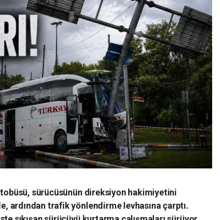
 otobüsü, sürücüsünün direksiyon hakimiyetini
 ardından trafik yönlendirme levhasına çarptı.
ste sıkışan sürücüyü kurtarma çalışmaları sürüyor.