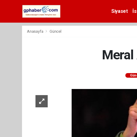
Siyaset
İs
Anasayfa
Güncel
Meral 
Gün