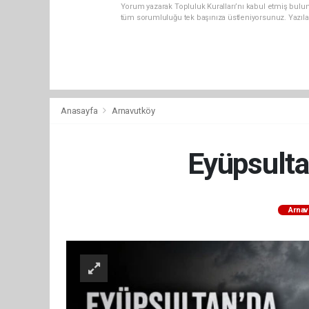
Yorum yazarak Topluluk Kuralları’nı kabul etmiş bulun
tüm sorumluluğu tek başınıza üstleniyorsunuz. Yazıla
Anasayfa
Arnavutköy
Eyüpsultan
Arnav