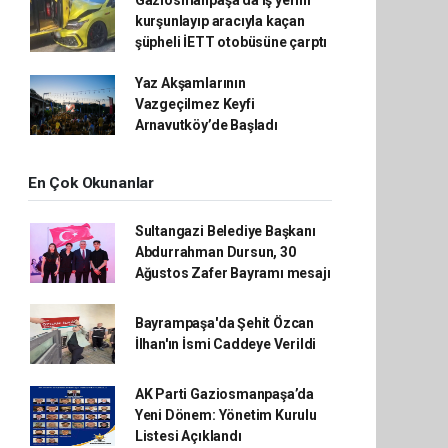
Gaziosmanpaşa'da iş yerini
kurşunlayıp aracıyla kaçan
şüpheli İETT otobüsüne çarptı
Yaz Akşamlarının
Vazgeçilmez Keyfi
Arnavutköy’de Başladı
En Çok Okunanlar
Sultangazi Belediye Başkanı
Abdurrahman Dursun, 30
Ağustos Zafer Bayramı mesajı
Bayrampaşa'da Şehit Özcan
İlhan'ın İsmi Caddeye Verildi
AK Parti Gaziosmanpaşa’da
Yeni Dönem: Yönetim Kurulu
Listesi Açıklandı