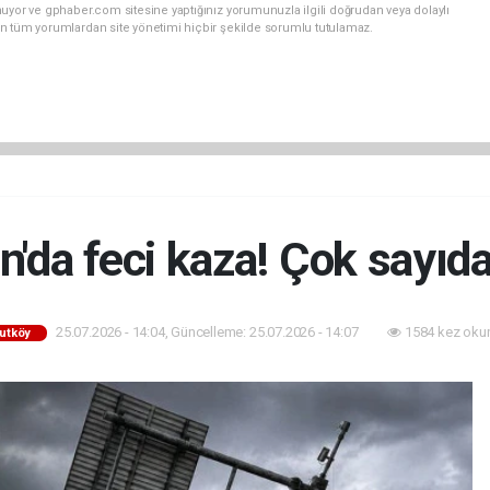
uyor ve gphaber.com sitesine yaptığınız yorumunuzla ilgili doğrudan veya dolaylı
n tüm yorumlardan site yönetimi hiçbir şekilde sorumlu tutulamaz.
'da feci kaza! Çok sayıda
25.07.2026 - 14:04, Güncelleme: 25.07.2026 - 14:07
1584 kez oku
utköy