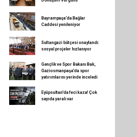
Dönüşüm Vurgusu
Bayrampaşa’da Bağlar
Caddesi yenileniyor
Sultangazi bütçesi onaylandı:
sosyal projeler hızlanıyor
Gençlik ve Spor Bakanı Bak,
Gaziosmanpaşa’da spor
yatırımlarını yerinde inceledi
Eyüpsultan'da feci kaza! Çok
sayıda yaralı var