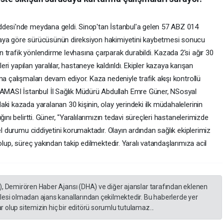
ddesi'nde meydana geldi. Sinop'tan İstanbul'a gelen 57 ABZ 014
iaya göre sürücüsünün direksiyon hakimiyetini kaybetmesi sonucu
 trafik yönlendirme levhasına çarparak durabildi. Kazada 2'si ağır 30
leri yapılan yaralılar, hastaneye kaldırıldı. Ekipler kazaya karışan
ma çalışmaları devam ediyor. Kaza nedeniyle trafik akışı kontrollü
MASI İstanbul İl Sağlık Müdürü Abdullah Emre Güner, NSosyal
ki kazada yaralanan 30 kişinin, olay yerindeki ilk müdahalelerinin
ını belirtti. Güner, "Yaralılarımızın tedavi süreçleri hastanelerimizde
el durumu ciddiyetini korumaktadır. Olayın ardından sağlık ekiplerimiz
olup, süreç yakından takip edilmektedir. Yaralı vatandaşlarımıza acil
), Demirören Haber Ajansı (DHA) ve diğer ajanslar tarafından eklenen
lesi olmadan ajans kanallarından çekilmektedir. Bu haberlerde yer
 olup sitemizin hiç bir editörü sorumlu tutulamaz...