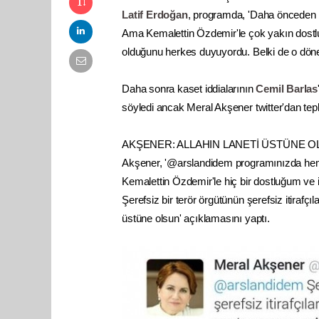
Latif Erdoğan
, programda, 'Daha önceden
Ama Kemalettin Özdemir'le çok yakın dostluk
olduğunu herkes duyuyordu. Belki de o dön
Daha sonra kaset iddialarının
Cemil Barlas
söyledi ancak
Meral Akşener
twitter'dan tep
AKŞENER: ALLAHIN LANETİ ÜSTÜNE 
Akşener, '@arslandidem programınızda h
Kemalettin Özdemir'le hiç bir dostluğum ve i
Şerefsiz bir terör örgütünün şerefsiz itirafçıl
üstüne olsun' açıklamasını yaptı.