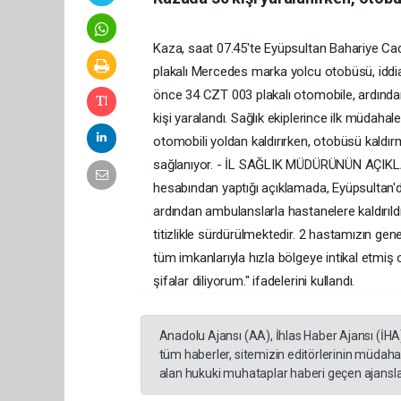
Kaza, saat 07.45'te Eyüpsultan Bahariye Ca
plakalı Mercedes marka yolcu otobüsü, idd
önce 34 CZT 003 plakalı otomobile, ardından
kişi yaralandı. Sağlık ekiplerince ilk müdahale
otomobili yoldan kaldırırken, otobüsü kaldır
sağlanıyor. - İL SAĞLIK MÜDÜRÜNÜN AÇIKLA
hesabından yaptığı açıklamada, Eyüpsultan'da
ardından ambulanslarla hastanelere kaldırıldığ
titizlikle sürdürülmektedir. 2 hastamızın gen
tüm imkanlarıyla hızla bölgeye intikal etmiş 
şifalar diliyorum." ifadelerini kullandı.
Anadolu Ajansı (AA), İhlas Haber Ajansı (İHA
tüm haberler, sitemizin editörlerinin müdaha
alan hukuki muhataplar haberi geçen ajanslar