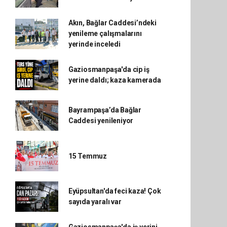
Akın, Bağlar Caddesi’ndeki
yenileme çalışmalarını
yerinde inceledi
Gaziosmanpaşa'da cip iş
yerine daldı; kaza kamerada
Bayrampaşa’da Bağlar
Caddesi yenileniyor
15 Temmuz
Eyüpsultan'da feci kaza! Çok
sayıda yaralı var