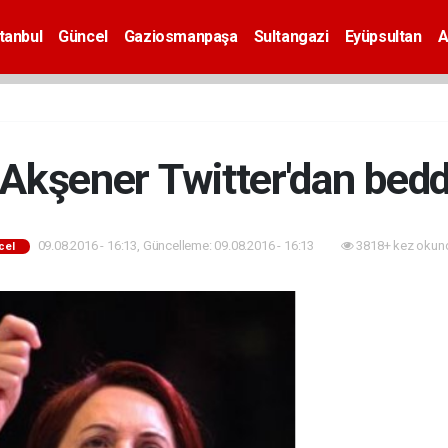
tanbul
Güncel
Gaziosmanpaşa
Sultangazi
Eyüpsultan
A
Akşener Twitter'dan bedd
09.08.2016 - 16:13, Güncelleme: 09.08.2016 - 16:13
3818+ kez okun
cel