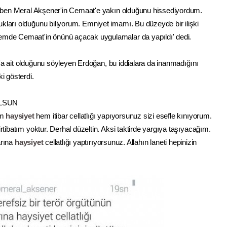
 ben
Meral Akşener
'in Cemaat'e yakın olduğunu hissediyordum.
ları olduğunu biliyorum. Emniyet imamı. Bu düzeyde bir ilişki
emde Cemaat'in önünü açacak uygulamalar da yapıldı' dedi.
'a ait olduğunu söyleyen Erdoğan, bu iddialara da inanmadığını
ki gösterdi.
OLSUN
em
haysiyet
hem itibar cellatlığı yapıyorsunuz sizi esefle kınıyorum.
rtibatım yoktur. Derhal düzeltin. Aksi taktirde yargıya taşıyacağım.
arına
haysiyet
cellatlığı yaptırıyorsunuz. Allahın laneti hepinizin