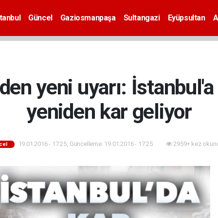
tanbul
Güncel
Gaziosmanpaşa
Sultangazi
Eyüpsultan
A
'den yeni uyarı: İstanbul
yeniden kar geliyor
19.01.2016 - 17:25, Güncelleme: 19.01.2016 - 17:25
2959+ kez okun
cel