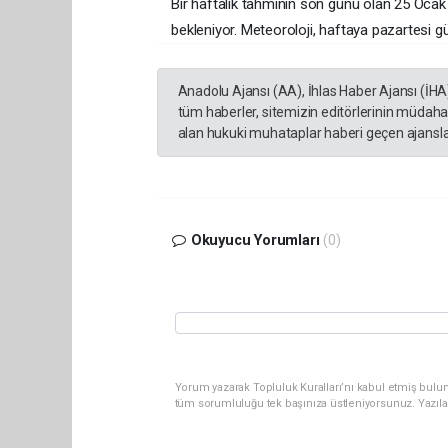
Bir haftalık tahminin son günü olan 25 Ocak
bekleniyor. Meteoroloji, haftaya pazartesi g
Anadolu Ajansı (AA), İhlas Haber Ajansı (İHA
tüm haberler, sitemizin editörlerinin müdaha
alan hukuki muhataplar haberi geçen ajanslar
Okuyucu Yorumları
(0)
Yorum yazarak Topluluk Kuralları’nı kabul etmiş bulun
tüm sorumluluğu tek başınıza üstleniyorsunuz. Yazıla