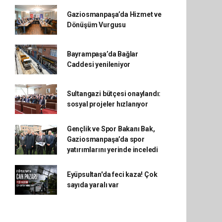
Gaziosmanpaşa’da Hizmet ve
Dönüşüm Vurgusu
Bayrampaşa’da Bağlar
Caddesi yenileniyor
Sultangazi bütçesi onaylandı:
sosyal projeler hızlanıyor
Gençlik ve Spor Bakanı Bak,
Gaziosmanpaşa’da spor
yatırımlarını yerinde inceledi
Eyüpsultan'da feci kaza! Çok
sayıda yaralı var