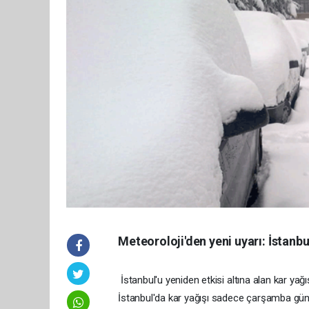
Meteoroloji'den yeni uyarı: İstanb
İstanbul'u yeniden etkisi altına alan kar ya
İstanbul'da kar yağışı sadece çarşamba gü