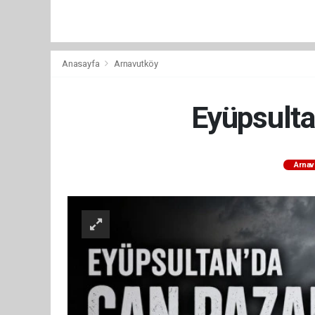
Anasayfa
Arnavutköy
Eyüpsultan
Arnav