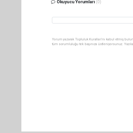
Okuyucu Yorumları
(0)
Yorum yazarak Topluluk Kuralları’nı kabul etmiş bulun
tüm sorumluluğu tek başınıza üstleniyorsunuz. Yazıla