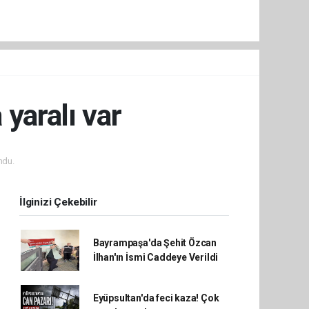
 yaralı var
ndu.
İlginizi Çekebilir
Bayrampaşa'da Şehit Özcan
İlhan'ın İsmi Caddeye Verildi
Eyüpsultan'da feci kaza! Çok