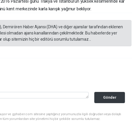
 2016 Pazartesi günü Trakya ve İstanbul'un yüksek kesimlerinde kar
ünü kent merkezinde karla karışık yağmur bekliyor.
), Demirören Haber Ajansı (DHA) ve diğer ajanslar tarafından eklenen
lesi olmadan ajans kanallarından çekilmektedir. Bu haberlerde yer
 olup sitemizin hiç bir editörü sorumlu tutulamaz...
Gönder
uyor ve gphaber.com sitesine yaptığınız yorumunuzla ilgili doğrudan veya dolaylı
n tüm yorumlardan site yönetimi hiçbir şekilde sorumlu tutulamaz.