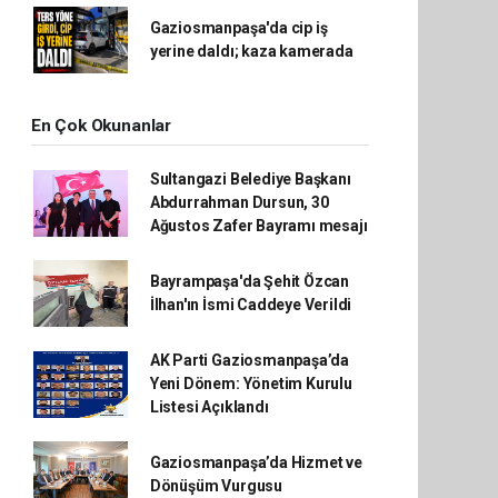
Gaziosmanpaşa'da cip iş
yerine daldı; kaza kamerada
En Çok Okunanlar
Sultangazi Belediye Başkanı
Abdurrahman Dursun, 30
Ağustos Zafer Bayramı mesajı
Bayrampaşa'da Şehit Özcan
İlhan'ın İsmi Caddeye Verildi
AK Parti Gaziosmanpaşa’da
Yeni Dönem: Yönetim Kurulu
Listesi Açıklandı
Gaziosmanpaşa’da Hizmet ve
Dönüşüm Vurgusu