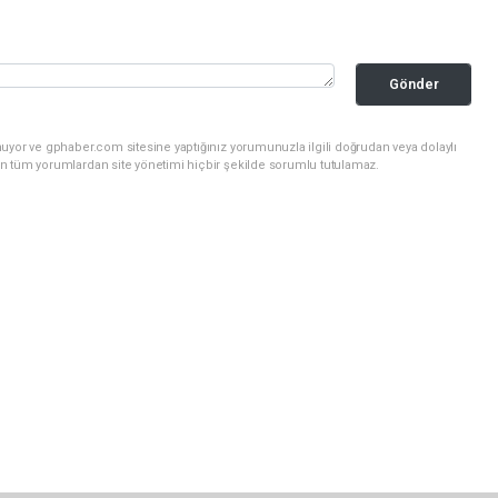
Gönder
uyor ve gphaber.com sitesine yaptığınız yorumunuzla ilgili doğrudan veya dolaylı
n tüm yorumlardan site yönetimi hiçbir şekilde sorumlu tutulamaz.