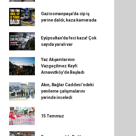
Gaziosmanpaşa'da cip iş
yerine daldı; kaza kamerada
Eyüpsultan'da feci kaza! Çok
sayıda yaralı var
Yaz Akşamlarının
Vazgeçilmez Keyfi
Arnavutköy’de Başladı
Akın, Bağlar Caddesi’ndeki
yenileme çalışmalarını
yerinde inceledi
15 Temmuz