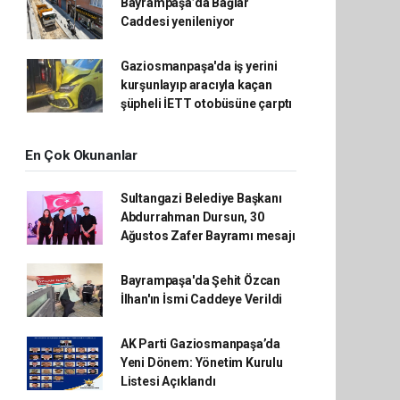
Bayrampaşa’da Bağlar
Caddesi yenileniyor
Gaziosmanpaşa'da iş yerini
kurşunlayıp aracıyla kaçan
şüpheli İETT otobüsüne çarptı
En Çok Okunanlar
Sultangazi Belediye Başkanı
Abdurrahman Dursun, 30
Ağustos Zafer Bayramı mesajı
Bayrampaşa'da Şehit Özcan
İlhan'ın İsmi Caddeye Verildi
AK Parti Gaziosmanpaşa’da
Yeni Dönem: Yönetim Kurulu
Listesi Açıklandı