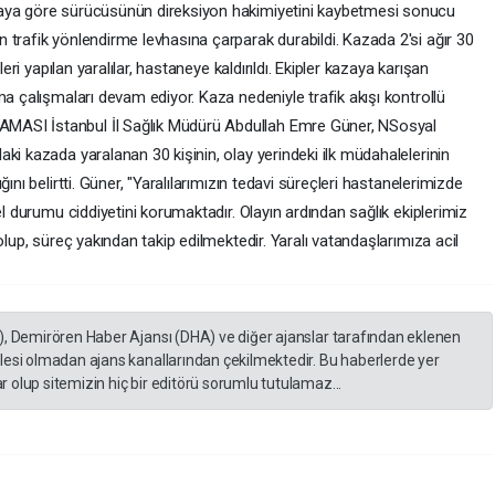
iaya göre sürücüsünün direksiyon hakimiyetini kaybetmesi sonucu
 trafik yönlendirme levhasına çarparak durabildi. Kazada 2'si ağır 30
leri yapılan yaralılar, hastaneye kaldırıldı. Ekipler kazaya karışan
ma çalışmaları devam ediyor. Kaza nedeniyle trafik akışı kontrollü
MASI İstanbul İl Sağlık Müdürü Abdullah Emre Güner, NSosyal
ki kazada yaralanan 30 kişinin, olay yerindeki ilk müdahalelerinin
ını belirtti. Güner, "Yaralılarımızın tedavi süreçleri hastanelerimizde
el durumu ciddiyetini korumaktadır. Olayın ardından sağlık ekiplerimiz
olup, süreç yakından takip edilmektedir. Yaralı vatandaşlarımıza acil
), Demirören Haber Ajansı (DHA) ve diğer ajanslar tarafından eklenen
lesi olmadan ajans kanallarından çekilmektedir. Bu haberlerde yer
 olup sitemizin hiç bir editörü sorumlu tutulamaz...