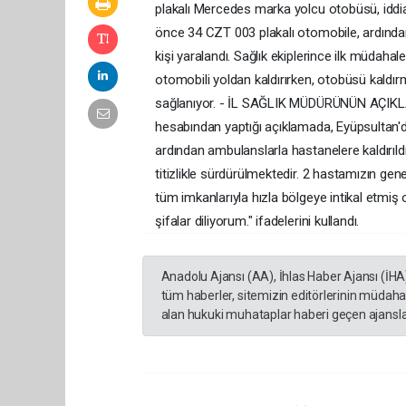
plakalı Mercedes marka yolcu otobüsü, idd
önce 34 CZT 003 plakalı otomobile, ardından
kişi yaralandı. Sağlık ekiplerince ilk müdahale
otomobili yoldan kaldırırken, otobüsü kaldır
sağlanıyor. - İL SAĞLIK MÜDÜRÜNÜN AÇIKLA
hesabından yaptığı açıklamada, Eyüpsultan'da
ardından ambulanslarla hastanelere kaldırıldığ
titizlikle sürdürülmektedir. 2 hastamızın gen
tüm imkanlarıyla hızla bölgeye intikal etmiş 
şifalar diliyorum." ifadelerini kullandı.
Anadolu Ajansı (AA), İhlas Haber Ajansı (İHA
tüm haberler, sitemizin editörlerinin müdaha
alan hukuki muhataplar haberi geçen ajanslar