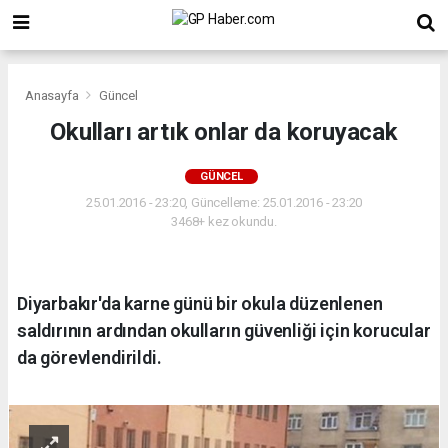
Anasayfa
Güncel
Okulları artık onlar da koruyacak
GÜNCEL
25.01.2016 - 23:20, Güncelleme: 25.01.2016 - 23:20
3468+ kez okundu.
Diyarbakır'da karne günü bir okula düzenlenen
saldırının ardından okulların güvenliği için korucular
da görevlendirildi.