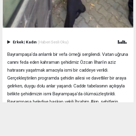
Erkek
|
Kadın
(Haberi Sesli Oku)
Bayrampaşa'da anlamlı bir vefa örneği sergilendi. Vatan uğruna
canını feda eden kahraman şehidimiz Özcan İlhan'ın aziz
hatırasını yaşatmak amacıyla ismi bir caddeye verildi.
Gerçekleştirilen programda şehidin ailesi ve davetliler bir araya
gelirken, duygu dolu anlar yaşandı. Cadde tabelasının açılışıyla
birlikte şehidimizin ismi Bayrampaşa'da ölümsüzleştirildi.
Bayrampaşa belediye başkan vekili İbrahim Akın, şehitlerin
emanetine sahip çıkmanın millet olarak en önemli
sorumluluklardan biri olduğunu vurgulayarak, bu anlamlı
çalışmanın gelecek nesillere vatan sevgisini ve kahramanlık
ruhunu aktarması temennisinde bulundu. Program, şehit