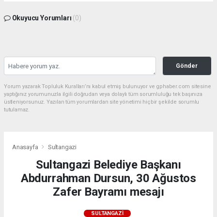
Okuyucu Yorumları
(0)
Gönder
Yorum yazarak Topluluk Kuralları’nı kabul etmiş bulunuyor ve gphaber.com sitesine
yaptığınız yorumunuzla ilgili doğrudan veya dolaylı tüm sorumluluğu tek başınıza
üstleniyorsunuz. Yazılan tüm yorumlardan site yönetimi hiçbir şekilde sorumlu
tutulamaz.
Anasayfa
Sultangazi
Sultangazi Belediye Başkanı
Abdurrahman Dursun, 30 Ağustos
Zafer Bayramı mesajı
SULTANGAZI