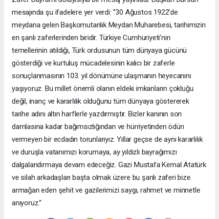
mesajında şu ifadelere yer verdi: “30 Ağustos 1922’de
meydana gelen Başkomutanlık Meydan Muharebesi, tarihimizin
en şanlı zaferlerinden biridir. Türkiye Cumhuriyeti’nin
temellerinin atıldığı, Türk ordusunun tüm dünyaya gücünü
gösterdiği ve kurtuluş mücadelesinin kalıcı bir zaferle
sonuçlanmasının 103. yıl dönümüne ulaşmanın heyecanını
yaşıyoruz. Bu millet önemli olanın eldeki imkanların çokluğu
değil, inanç ve kararlılık olduğunu tüm dünyaya göstererek
tarihe adını altın harflerle yazdırmıştır. Bizler kanının son
damlasına kadar bağımsızlığından ve hürriyetinden ödün
vermeyen bir ecdadın torunlarıyız. Yıllar geçse de aynı kararlılık
ve duruşla vatanımızı korumaya, ay yıldızlı bayrağımızı
dalgalandırmaya devam edeceğiz. Gazi Mustafa Kemal Atatürk
ve silah arkadaşları başta olmak üzere bu şanlı zaferi bize
armağan eden şehit ve gazilerimizi saygı, rahmet ve minnetle
anıyoruz.”