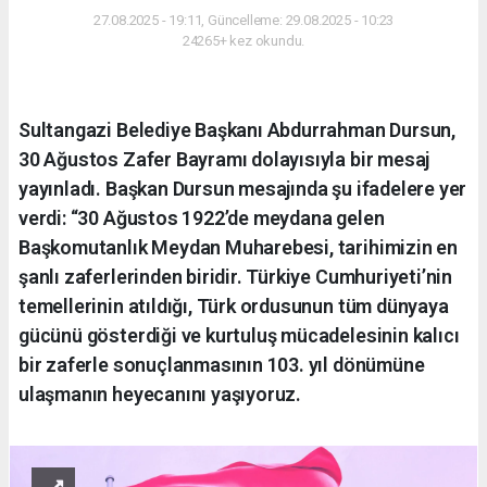
27.08.2025 - 19:11, Güncelleme: 29.08.2025 - 10:23
24265+ kez okundu.
Sultangazi Belediye Başkanı Abdurrahman Dursun,
30 Ağustos Zafer Bayramı dolayısıyla bir mesaj
yayınladı. Başkan Dursun mesajında şu ifadelere yer
verdi: “30 Ağustos 1922’de meydana gelen
Başkomutanlık Meydan Muharebesi, tarihimizin en
şanlı zaferlerinden biridir. Türkiye Cumhuriyeti’nin
temellerinin atıldığı, Türk ordusunun tüm dünyaya
gücünü gösterdiği ve kurtuluş mücadelesinin kalıcı
bir zaferle sonuçlanmasının 103. yıl dönümüne
ulaşmanın heyecanını yaşıyoruz.