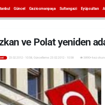
tanbul
Güncel
Gaziosmanpaşa
Sultangazi
Eyüpsultan
A
zkan ve Polat yeniden ad
23.02.2012 - 10:58, Güncelleme: 23.02.2012 - 10:58
3890+ kez okun
cel