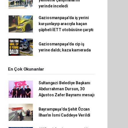
yenileme çalışmalarını
yerinde inceledi
Gaziosmanpaşa'da iş yerini
kurşunlayıp aracıyla kaçan
şüpheli İETT otobüsüne çarptı
Gaziosmanpaşa'da cip iş
yerine daldı; kaza kamerada
En Çok Okunanlar
Sultangazi Belediye Başkanı
Abdurrahman Dursun, 30
Ağustos Zafer Bayramı mesajı
Bayrampaşa'da Şehit Özcan
İlhan'ın İsmi Caddeye Verildi