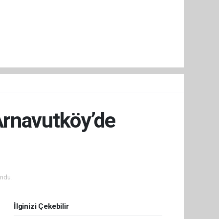
Arnavutköy’de
ndu.
İlginizi Çekebilir