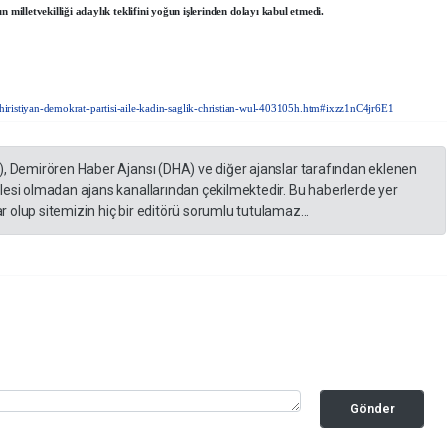
letvekilliği adaylık teklifini yoğun işlerinden dolayı kabul etmedi.
hiristiyan-demokrat-partisi-aile-kadin-saglik-christian-wul-403105h.htm#ixzz1nC4jr6E1
), Demirören Haber Ajansı (DHA) ve diğer ajanslar tarafından eklenen
lesi olmadan ajans kanallarından çekilmektedir. Bu haberlerde yer
 olup sitemizin hiç bir editörü sorumlu tutulamaz...
Gönder