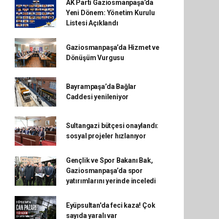
AK Parti Gaziosmanpaşa’da
Yeni Dönem: Yönetim Kurulu
Listesi Açıklandı
Gaziosmanpaşa’da Hizmet ve
Dönüşüm Vurgusu
Bayrampaşa’da Bağlar
Caddesi yenileniyor
Sultangazi bütçesi onaylandı:
sosyal projeler hızlanıyor
Gençlik ve Spor Bakanı Bak,
Gaziosmanpaşa’da spor
yatırımlarını yerinde inceledi
Eyüpsultan'da feci kaza! Çok
sayıda yaralı var