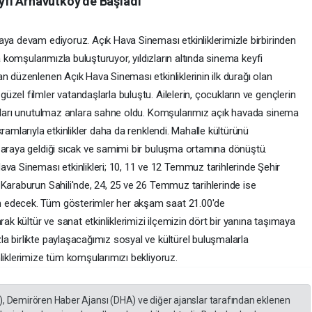
fi Arnavutköy’de Başladı
aya devam ediyoruz. Açık Hava Sineması etkinliklerimizle birbirinden
a komşularımızla buluşturuyor, yıldızların altında sinema keyfi
n düzenlenen Açık Hava Sineması etkinliklerinin ilk durağı olan
zel filmler vatandaşlarla buluştu. Ailelerin, çocukların ve gençlerin
amları unutulmaz anlara sahne oldu. Komşularımız açık havada sinema
ramlarıyla etkinlikler daha da renklendi. Mahalle kültürünü
 araya geldiği sıcak ve samimi bir buluşma ortamına dönüştü.
 Sineması etkinlikleri; 10, 11 ve 12 Temmuz tarihlerinde Şehir
 Karaburun Sahili'nde, 24, 25 ve 26 Temmuz tarihlerinde ise
 edecek. Tüm gösterimler her akşam saat 21.00'de
rak kültür ve sanat etkinliklerimizi ilçemizin dört bir yanına taşımaya
a birlikte paylaşacağımız sosyal ve kültürel buluşmalarla
liklerimize tüm komşularımızı bekliyoruz.
), Demirören Haber Ajansı (DHA) ve diğer ajanslar tarafından eklenen