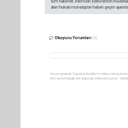
tüm haberler, sitemizin editörlerinin müdaha
alan hukuki muhataplar haberi geçen ajanslar
Okuyucu Yorumları
(0)
Yorum yazarak Topluluk Kuralları’nı kabul etmiş bulun
tüm sorumluluğu tek başınıza üstleniyorsunuz. Yazıla