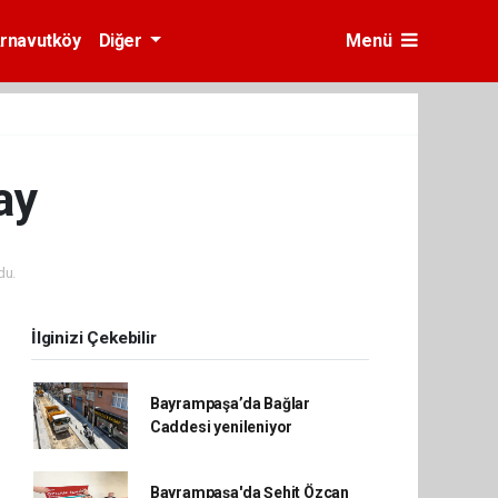
rnavutköy
Diğer
Menü
ay
du.
İlginizi Çekebilir
Bayrampaşa’da Bağlar
Caddesi yenileniyor
Bayrampaşa'da Şehit Özcan