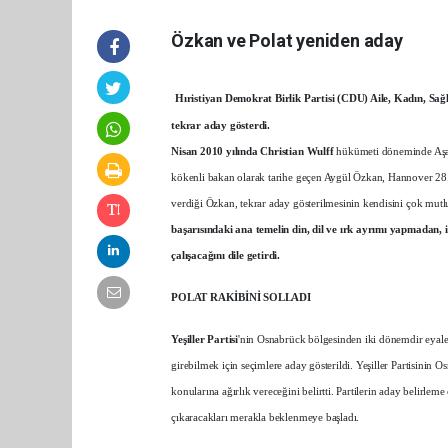
Özkan ve Polat yeniden aday
Hıristiyan Demokrat Birlik Partisi (CDU) Aile, Kadın, Sağlı
tekrar aday gösterdi.
Nisan 2010 yılında Christian Wulff
hükümeti döneminde Aşağ
kökenli bakan olarak tarihe geçen Aygül Özkan, Hannover 28
verdiği Özkan, tekrar aday gösterilmesinin kendisini çok mutlu
başarısındaki ana temelin din, dil ve ırk ayrımı yapmadan, 
çalışacağını dile getirdi.
POLAT RAKİBİNİ SOLLADI
Yeşiller Partisi
'nin Osnabrück bölgesinden iki dönemdir eyalet
girebilmek için seçimlere aday gösterildi. Yeşiller Partisinin O
konularına ağırlık vereceğini belirtti. Partilerin aday belirle
çıkaracakları merakla beklenmeye başladı.