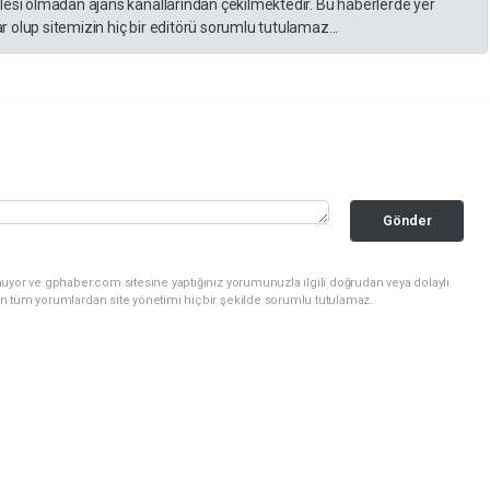
lesi olmadan ajans kanallarından çekilmektedir. Bu haberlerde yer
 olup sitemizin hiç bir editörü sorumlu tutulamaz...
Gönder
uyor ve gphaber.com sitesine yaptığınız yorumunuzla ilgili doğrudan veya dolaylı
n tüm yorumlardan site yönetimi hiçbir şekilde sorumlu tutulamaz.