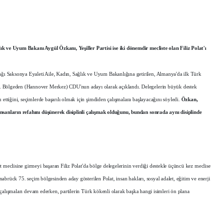
k ve Uyum Bakanı Aygül Özkanı, Yeşiller Partisi ise iki dönemdir mecliste olan Filiz Polat'ı
ı Saksonya Eyaleti Aile, Kadın, Sağlık ve Uyum Bakanlığına getirilen, Almanya'da ilk Türk
. Bölgeden (Hannover Merkez) CDU'nun adayı olarak açıklandı. Delegelerin büyük destek
 ettiğini, seçimlerde başarılı olmak için şimdiden çalışmalara başlayacağını söyledi.
Özkan,
insanların refahını düşünerek disiplinli çalışmak olduğunu, bundan sonrada aynı disiplinde
 meclisine girmeyi başaran Filiz Polat'da bölge delegelerinin verdiği destekle üçüncü kez meclise
snabrück 75. seçim bölgesinden aday gösterilen Polat, insan hakları, sosyal adalet, eğitim ve enerji
me çalışmaları devam ederken, partilerin Türk kökenli olarak başka hangi isimleri ön plana