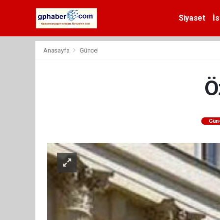
Siyaset
İs
Anasayfa
Güncel
Ö
Gün