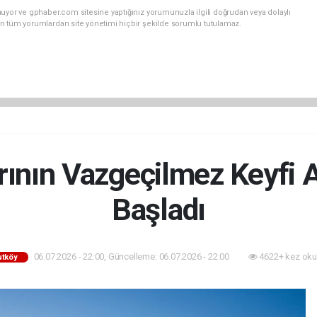
uyor ve gphaber.com sitesine yaptığınız yorumunuzla ilgili doğrudan veya dolaylı
n tüm yorumlardan site yönetimi hiçbir şekilde sorumlu tutulamaz.
ının Vazgeçilmez Keyfi 
Başladı
06.07.2026 - 22:00, Güncelleme: 06.07.2026 - 22:00
4622+ kez oku
utköy