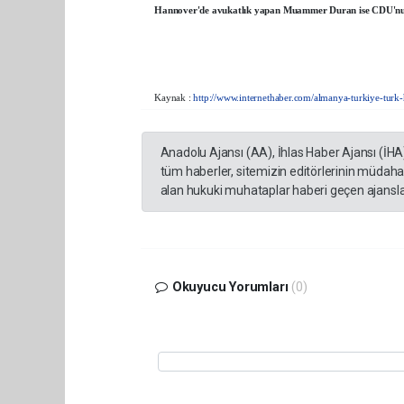
Hannover'de avukatlık yapan Muammer Duran ise CDU'nun mil
Kaynak :
http://www.internethaber.com/almanya-turkiye-turk-
Anadolu Ajansı (AA), İhlas Haber Ajansı (İHA
tüm haberler, sitemizin editörlerinin müdaha
alan hukuki muhataplar haberi geçen ajanslar
Okuyucu Yorumları
(0)