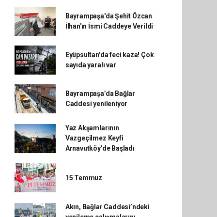
Bayrampaşa'da Şehit Özcan
İlhan'ın İsmi Caddeye Verildi
Eyüpsultan'da feci kaza! Çok
sayıda yaralı var
Bayrampaşa’da Bağlar
Caddesi yenileniyor
Yaz Akşamlarının
Vazgeçilmez Keyfi
Arnavutköy’de Başladı
15 Temmuz
Akın, Bağlar Caddesi’ndeki