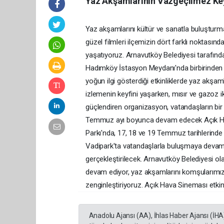
Yaz Akşamlarının Vazgeçilmez Key
Yaz akşamlarını kültür ve sanatla buluşturm
güzel filmleri ilçemizin dört farklı noktasınd
yaşatıyoruz. Arnavutköy Belediyesi tarafında
Hadımköy İstasyon Meydanı'nda birbirinden gü
yoğun ilgi gösterdiği etkinliklerde yaz akş
izlemenin keyfini yaşarken, mısır ve gazoz ik
güçlendiren organizasyon, vatandaşların bir
Temmuz ayı boyunca devam edecek Açık Hava
Parkı'nda, 17, 18 ve 19 Temmuz tarihlerinde
Vadipark'ta vatandaşlarla buluşmaya devam
gerçekleştirilecek. Arnavutköy Belediyesi ola
devam ediyor, yaz akşamlarını komşularımızl
zenginleştiriyoruz. Açık Hava Sineması etkin
Anadolu Ajansı (AA), İhlas Haber Ajansı (İHA