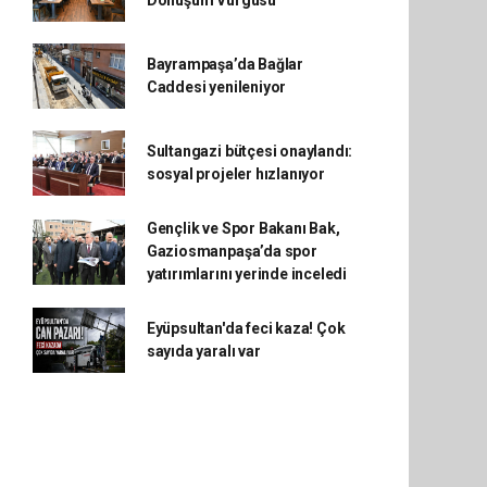
Dönüşüm Vurgusu
Bayrampaşa’da Bağlar
Caddesi yenileniyor
Sultangazi bütçesi onaylandı:
sosyal projeler hızlanıyor
Gençlik ve Spor Bakanı Bak,
Gaziosmanpaşa’da spor
yatırımlarını yerinde inceledi
Eyüpsultan'da feci kaza! Çok
sayıda yaralı var