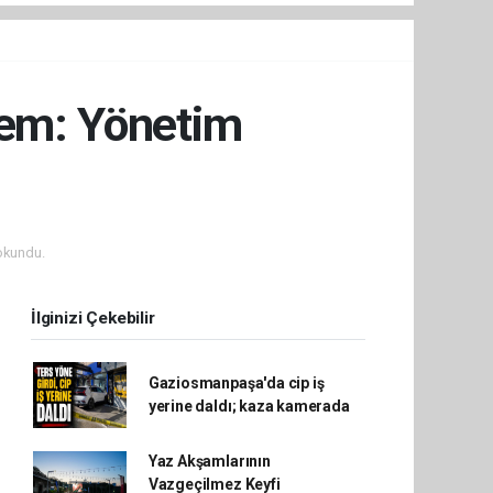
nem: Yönetim
okundu.
İlginizi Çekebilir
Gaziosmanpaşa'da cip iş
yerine daldı; kaza kamerada
Yaz Akşamlarının
Vazgeçilmez Keyfi