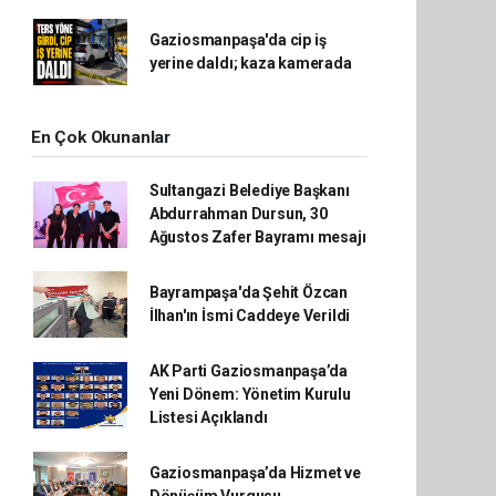
Gaziosmanpaşa'da cip iş
yerine daldı; kaza kamerada
En Çok Okunanlar
Sultangazi Belediye Başkanı
Abdurrahman Dursun, 30
Ağustos Zafer Bayramı mesajı
Bayrampaşa'da Şehit Özcan
İlhan'ın İsmi Caddeye Verildi
AK Parti Gaziosmanpaşa’da
Yeni Dönem: Yönetim Kurulu
Listesi Açıklandı
Gaziosmanpaşa’da Hizmet ve