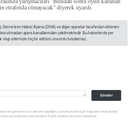
nrasında yarışmacıları "Bundan sonra oyun kazanan
nin etrafında olmayacak" diyerek uyardı.
), Demirören Haber Ajansı (DHA) ve diğer ajanslar tarafından eklenen
lesi olmadan ajans kanallarından çekilmektedir. Bu haberlerde yer
 olup sitemizin hiç bir editörü sorumlu tutulamaz...
Gönder
uyor ve gphaber.com sitesine yaptığınız yorumunuzla ilgili doğrudan veya dolaylı
n tüm yorumlardan site yönetimi hiçbir şekilde sorumlu tutulamaz.