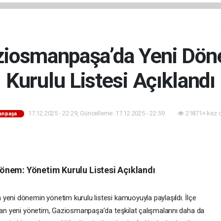
ziosmanpaşa’da Yeni Dö
Kurulu Listesi Açıklandı
17.12.2025 - 22:29, Güncelleme: 17.12.2025 - 22:59
21871+ kez 
anpaşa