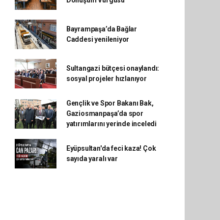
Dönüşüm Vurgusu
Bayrampaşa’da Bağlar
Caddesi yenileniyor
Sultangazi bütçesi onaylandı:
sosyal projeler hızlanıyor
Gençlik ve Spor Bakanı Bak,
Gaziosmanpaşa’da spor
yatırımlarını yerinde inceledi
Eyüpsultan'da feci kaza! Çok
sayıda yaralı var