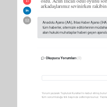
oldu. Acun Ilıcalı ödül oyunu so
arkadaşlarımız sevinirken rakibi
Anadolu Ajansı (AA), İhlas Haber Ajansı (İHA
tüm haberler, sitemizin editörlerinin müdaha
alan hukuki muhataplar haberi geçen ajanslar
Okuyucu Yorumları
(0)
Yorum yazarak Topluluk Kuralları’nı kabul etmiş bulun
tüm sorumluluğu tek başınıza üstleniyorsunuz. Yazıla