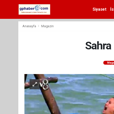
Siyaset
İs
Anasayfa
Magazin
Sahra 
Maga