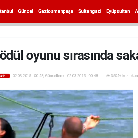
tanbul
Güncel
Gaziosmanpaşa
Sultangazi
Eyüpsultan
A
ödül oyunu sırasında sak
02.03.2015 - 00:48, Güncelleme: 02.03.2015 - 00:48
3504+ kez okun
zin