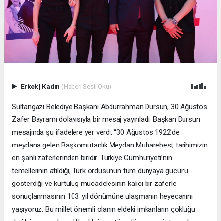
Erkek
|
Kadın
(Haberi Sesli Oku)
Sultangazi Belediye Başkanı Abdurrahman Dursun, 30 Ağustos
Zafer Bayramı dolayısıyla bir mesaj yayınladı. Başkan Dursun
mesajında şu ifadelere yer verdi: “30 Ağustos 1922’de
meydana gelen Başkomutanlık Meydan Muharebesi, tarihimizin
en şanlı zaferlerinden biridir. Türkiye Cumhuriyeti’nin
temellerinin atıldığı, Türk ordusunun tüm dünyaya gücünü
gösterdiği ve kurtuluş mücadelesinin kalıcı bir zaferle
sonuçlanmasının 103. yıl dönümüne ulaşmanın heyecanını
yaşıyoruz. Bu millet önemli olanın eldeki imkanların çokluğu