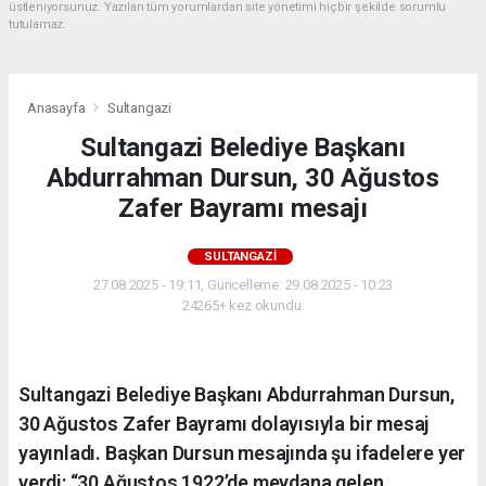
üstleniyorsunuz. Yazılan tüm yorumlardan site yönetimi hiçbir şekilde sorumlu
tutulamaz.
Anasayfa
Sultangazi
Sultangazi Belediye Başkanı
Abdurrahman Dursun, 30 Ağustos
Zafer Bayramı mesajı
SULTANGAZI
27.08.2025 - 19:11, Güncelleme: 29.08.2025 - 10:23
24265+ kez okundu.
Sultangazi Belediye Başkanı Abdurrahman Dursun,
30 Ağustos Zafer Bayramı dolayısıyla bir mesaj
yayınladı. Başkan Dursun mesajında şu ifadelere yer
verdi: “30 Ağustos 1922’de meydana gelen