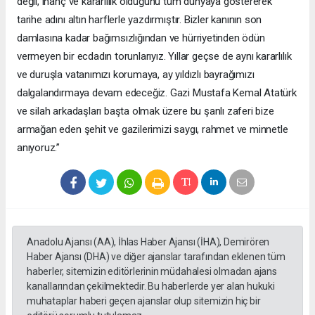
değil, inanç ve kararlılık olduğunu tüm dünyaya göstererek
tarihe adını altın harflerle yazdırmıştır. Bizler kanının son
damlasına kadar bağımsızlığından ve hürriyetinden ödün
vermeyen bir ecdadın torunlarıyız. Yıllar geçse de aynı kararlılık
ve duruşla vatanımızı korumaya, ay yıldızlı bayrağımızı
dalgalandırmaya devam edeceğiz. Gazi Mustafa Kemal Atatürk
ve silah arkadaşları başta olmak üzere bu şanlı zaferi bize
armağan eden şehit ve gazilerimizi saygı, rahmet ve minnetle
anıyoruz.”
Anadolu Ajansı (AA), İhlas Haber Ajansı (İHA), Demirören
Haber Ajansı (DHA) ve diğer ajanslar tarafından eklenen tüm
haberler, sitemizin editörlerinin müdahalesi olmadan ajans
kanallarından çekilmektedir. Bu haberlerde yer alan hukuki
muhataplar haberi geçen ajanslar olup sitemizin hiç bir