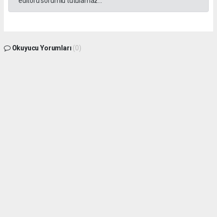
editörü sorumlu tutulamaz...
Okuyucu Yorumları
(0)
Gönder
Yorum yazarak Topluluk Kuralları’nı kabul etmiş bulunuyor ve gphaber.com sitesine
yaptığınız yorumunuzla ilgili doğrudan veya dolaylı tüm sorumluluğu tek başınıza
üstleniyorsunuz. Yazılan tüm yorumlardan site yönetimi hiçbir şekilde sorumlu
tutulamaz.
haber paketi
haber scripti
haber yazılımı
Tüm hakları saklı tutulmaktadır.Copyright 2026©
Haber Yazılımı:
Web Aksiyon ®