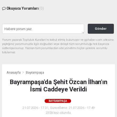
Okuyucu Yorumları
(0)
Gönder
Yorum yazarak Topluluk Kuralları’nı kabul etmiş bulunuyor ve gphaber.com sitesine
yaptığınız yorumunuzla ilgili doğrudan veya dolaylı tüm sorumluluğu tek başınıza
üstleniyorsunuz. Yazılan tüm yorumlardan site yönetimi hiçbir şekilde sorumlu
tutulamaz.
Anasayfa
Bayrampaşa
Bayrampaşa'da Şehit Özcan İlhan'ın
İsmi Caddeye Verildi
BAYRAMPAŞA
21.07.2026 - 17:31, Güncelleme: 21.07.2026 - 17:49
2358 kez okundu.