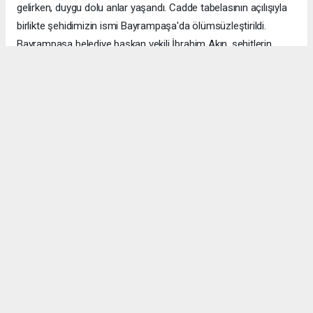
gelirken, duygu dolu anlar yaşandı. Cadde tabelasının açılışıyla
birlikte şehidimizin ismi Bayrampaşa'da ölümsüzleştirildi.
Bayrampaşa belediye başkan vekili İbrahim Akın, şehitlerin
emanetine sahip çıkmanın millet olarak en önemli
sorumluluklardan biri olduğunu vurgulayarak, bu anlamlı
çalışmanın gelecek nesillere vatan sevgisini ve kahramanlık
ruhunu aktarması temennisinde bulundu. Program, şehit
ailesine gösterilen ilgi ve destekle sona ererken, katılımcılar
şehit Özcan İlhan'ı rahmet ve minnetle andı. Allah tüm
şehitlerimize rahmet eylesin. Mekânları cennet olsun.
Anadolu Ajansı (AA), İhlas Haber Ajansı (İHA), Demirören
Haber Ajansı (DHA) ve diğer ajanslar tarafından eklenen tüm
haberler, sitemizin editörlerinin müdahalesi olmadan ajans
kanallarından çekilmektedir. Bu haberlerde yer alan hukuki