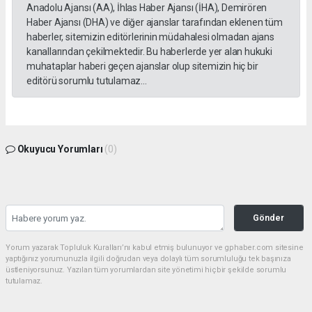
Anadolu Ajansı (AA), İhlas Haber Ajansı (İHA), Demirören
Haber Ajansı (DHA) ve diğer ajanslar tarafından eklenen tüm
haberler, sitemizin editörlerinin müdahalesi olmadan ajans
kanallarından çekilmektedir. Bu haberlerde yer alan hukuki
muhataplar haberi geçen ajanslar olup sitemizin hiç bir
editörü sorumlu tutulamaz...
Okuyucu Yorumları
(0)
Gönder
Yorum yazarak Topluluk Kuralları’nı kabul etmiş bulunuyor ve gphaber.com sitesine
yaptığınız yorumunuzla ilgili doğrudan veya dolaylı tüm sorumluluğu tek başınıza
üstleniyorsunuz. Yazılan tüm yorumlardan site yönetimi hiçbir şekilde sorumlu
tutulamaz.