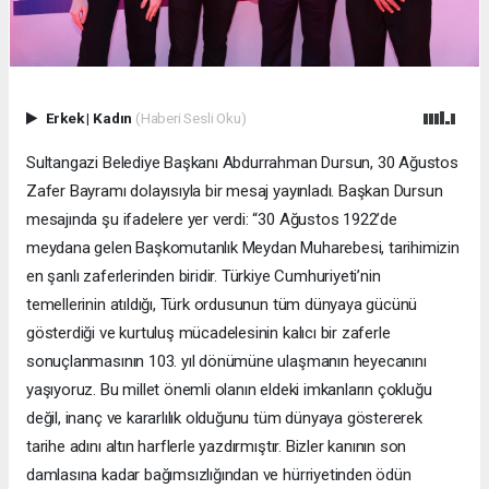
Erkek
|
Kadın
(Haberi Sesli Oku)
Sultangazi Belediye Başkanı Abdurrahman Dursun, 30 Ağustos
Zafer Bayramı dolayısıyla bir mesaj yayınladı. Başkan Dursun
mesajında şu ifadelere yer verdi: “30 Ağustos 1922’de
meydana gelen Başkomutanlık Meydan Muharebesi, tarihimizin
en şanlı zaferlerinden biridir. Türkiye Cumhuriyeti’nin
temellerinin atıldığı, Türk ordusunun tüm dünyaya gücünü
gösterdiği ve kurtuluş mücadelesinin kalıcı bir zaferle
sonuçlanmasının 103. yıl dönümüne ulaşmanın heyecanını
yaşıyoruz. Bu millet önemli olanın eldeki imkanların çokluğu
değil, inanç ve kararlılık olduğunu tüm dünyaya göstererek
tarihe adını altın harflerle yazdırmıştır. Bizler kanının son
damlasına kadar bağımsızlığından ve hürriyetinden ödün