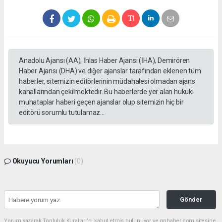
Anadolu Ajansı (AA), İhlas Haber Ajansı (İHA), Demirören
Haber Ajansı (DHA) ve diğer ajanslar tarafından eklenen tüm
haberler, sitemizin editörlerinin müdahalesi olmadan ajans
kanallarından çekilmektedir. Bu haberlerde yer alan hukuki
muhataplar haberi geçen ajanslar olup sitemizin hiç bir
editörü sorumlu tutulamaz...
Okuyucu Yorumları
(0)
Gönder
Yorum yazarak Topluluk Kuralları’nı kabul etmiş bulunuyor ve gphaber.com sitesine