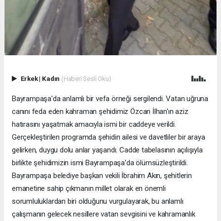
Erkek
|
Kadın
(Haberi Sesli Oku)
Bayrampaşa'da anlamlı bir vefa örneği sergilendi. Vatan uğruna
canını feda eden kahraman şehidimiz Özcan İlhan'ın aziz
hatırasını yaşatmak amacıyla ismi bir caddeye verildi.
Gerçekleştirilen programda şehidin ailesi ve davetliler bir araya
gelirken, duygu dolu anlar yaşandı. Cadde tabelasının açılışıyla
birlikte şehidimizin ismi Bayrampaşa'da ölümsüzleştirildi.
Bayrampaşa belediye başkan vekili İbrahim Akın, şehitlerin
emanetine sahip çıkmanın millet olarak en önemli
sorumluluklardan biri olduğunu vurgulayarak, bu anlamlı
çalışmanın gelecek nesillere vatan sevgisini ve kahramanlık