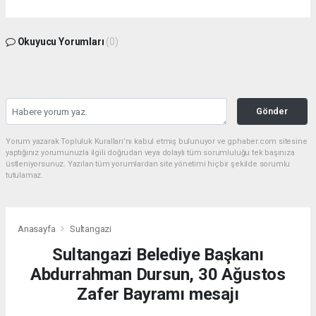
Okuyucu Yorumları
(0)
Gönder
Yorum yazarak Topluluk Kuralları’nı kabul etmiş bulunuyor ve gphaber.com sitesine
yaptığınız yorumunuzla ilgili doğrudan veya dolaylı tüm sorumluluğu tek başınıza
üstleniyorsunuz. Yazılan tüm yorumlardan site yönetimi hiçbir şekilde sorumlu
tutulamaz.
Anasayfa
Sultangazi
Sultangazi Belediye Başkanı
Abdurrahman Dursun, 30 Ağustos
Zafer Bayramı mesajı