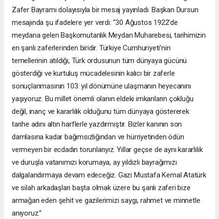
Zafer Bayramı dolayısıyla bir mesaj yayınladı. Başkan Dursun
mesajında şu ifadelere yer verdi: “30 Ağustos 1922’de
meydana gelen Başkomutanlık Meydan Muharebesi, tarihimizin
en şanlı zaferlerinden biridir. Türkiye Cumhuriyeti’nin
temellerinin atıldığı, Türk ordusunun tüm dünyaya gücünü
gösterdiği ve kurtuluş mücadelesinin kalıcı bir zaferle
sonuçlanmasının 103. yıl dönümüne ulaşmanın heyecanını
yaşıyoruz. Bu millet önemli olanın eldeki imkanların çokluğu
değil, inanç ve kararlılık olduğunu tüm dünyaya göstererek
tarihe adını altın harflerle yazdırmıştır. Bizler kanının son
damlasına kadar bağımsızlığından ve hürriyetinden ödün
vermeyen bir ecdadın torunlarıyız. Yıllar geçse de aynı kararlılık
ve duruşla vatanımızı korumaya, ay yıldızlı bayrağımızı
dalgalandırmaya devam edeceğiz. Gazi Mustafa Kemal Atatürk
ve silah arkadaşları başta olmak üzere bu şanlı zaferi bize
armağan eden şehit ve gazilerimizi saygı, rahmet ve minnetle
anıyoruz.”