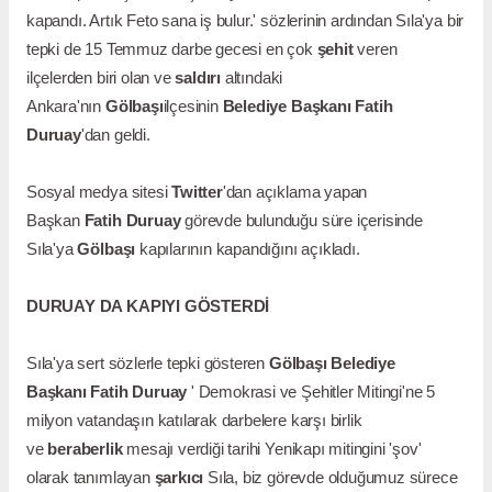
kapandı. Artık Feto sana iş bulur.' sözlerinin ardından Sıla'ya bir
tepki de 15 Temmuz darbe gecesi en çok
şehit
veren
ilçelerden biri olan ve
saldırı
altındaki
Ankara'nın
Gölbaşı
ilçesinin
Belediye Başkanı
Fatih
Duruay
'dan geldi.
Sosyal medya sitesi
Twitter
'dan açıklama yapan
Başkan
Fatih Duruay
görevde bulunduğu süre içerisinde
Sıla'ya
Gölbaşı
kapılarının kapandığını açıkladı.
DURUAY DA KAPIYI GÖSTERDİ
Sıla'ya sert sözlerle tepki gösteren
Gölbaşı
Belediye
Başkanı
Fatih Duruay
' Demokrasi ve Şehitler Mitingi'ne 5
milyon vatandaşın katılarak darbelere karşı birlik
ve
beraberlik
mesajı verdiği tarihi Yenikapı mitingini 'şov'
olarak tanımlayan
şarkıcı
Sıla, biz görevde olduğumuz sürece