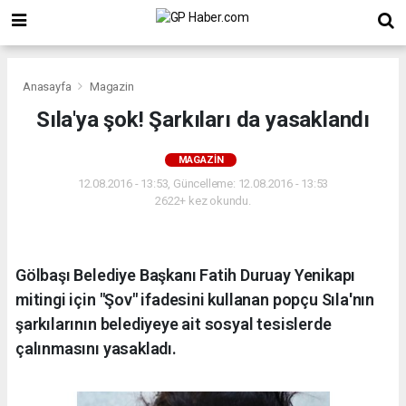
Anasayfa
Magazin
Sıla'ya şok! Şarkıları da yasaklandı
MAGAZIN
12.08.2016 - 13:53, Güncelleme: 12.08.2016 - 13:53
2622+ kez okundu.
Gölbaşı Belediye Başkanı Fatih Duruay Yenikapı
mitingi için "Şov" ifadesini kullanan popçu Sıla'nın
şarkılarının belediyeye ait sosyal tesislerde
çalınmasını yasakladı.