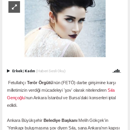
Erkek
|
Kadın
(Haberi Sesli Oku)
Fetullahçı
Terör Örgütü
'nün (FETÖ) darbe girişimine karşı
milletimizin verdiği mücadeleyi 'şov' olarak nitelendiren
Sıla
Gençoğlu
'nun Ankara İstanbul ve Bursa'daki konserleri iptal
edildi.
Ankara Büyükşehir
Belediye Başkanı
Melih Gökçek'in
'Yenikapı buluşmasına şov diyen Sıla, sana Ankara'nın kapısı