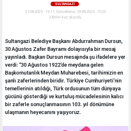
SULTANGAZI
27.08.2025 - 19:11, Güncelleme: 29.08.2025 - 10:23
24265+ kez okundu.
Sultangazi Belediye Başkanı Abdurrahman Dursun,
30 Ağustos Zafer Bayramı dolayısıyla bir mesaj
yayınladı. Başkan Dursun mesajında şu ifadelere yer
verdi: “30 Ağustos 1922’de meydana gelen
Başkomutanlık Meydan Muharebesi, tarihimizin en
şanlı zaferlerinden biridir. Türkiye Cumhuriyeti’nin
temellerinin atıldığı, Türk ordusunun tüm dünyaya
gücünü gösterdiği ve kurtuluş mücadelesinin kalıcı
bir zaferle sonuçlanmasının 103. yıl dönümüne
ulaşmanın heyecanını yaşıyoruz.