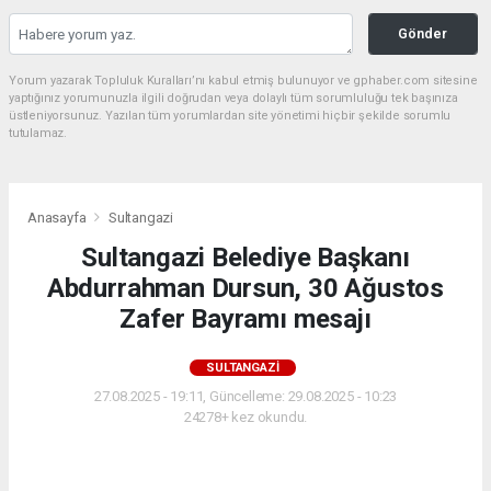
Gönder
Yorum yazarak Topluluk Kuralları’nı kabul etmiş bulunuyor ve gphaber.com sitesine
yaptığınız yorumunuzla ilgili doğrudan veya dolaylı tüm sorumluluğu tek başınıza
üstleniyorsunuz. Yazılan tüm yorumlardan site yönetimi hiçbir şekilde sorumlu
tutulamaz.
Anasayfa
Sultangazi
Sultangazi Belediye Başkanı
Abdurrahman Dursun, 30 Ağustos
Zafer Bayramı mesajı
SULTANGAZI
27.08.2025 - 19:11, Güncelleme: 29.08.2025 - 10:23
24278+ kez okundu.