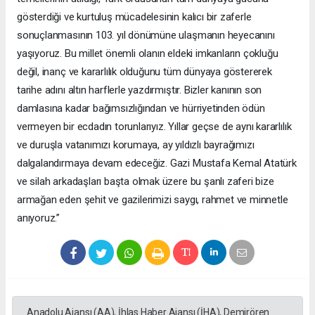
gösterdiği ve kurtuluş mücadelesinin kalıcı bir zaferle
sonuçlanmasının 103. yıl dönümüne ulaşmanın heyecanını
yaşıyoruz. Bu millet önemli olanın eldeki imkanların çokluğu
değil, inanç ve kararlılık olduğunu tüm dünyaya göstererek
tarihe adını altın harflerle yazdırmıştır. Bizler kanının son
damlasına kadar bağımsızlığından ve hürriyetinden ödün
vermeyen bir ecdadın torunlarıyız. Yıllar geçse de aynı kararlılık
ve duruşla vatanımızı korumaya, ay yıldızlı bayrağımızı
dalgalandırmaya devam edeceğiz. Gazi Mustafa Kemal Atatürk
ve silah arkadaşları başta olmak üzere bu şanlı zaferi bize
armağan eden şehit ve gazilerimizi saygı, rahmet ve minnetle
anıyoruz.”
Anadolu Ajansı (AA), İhlas Haber Ajansı (İHA), Demirören