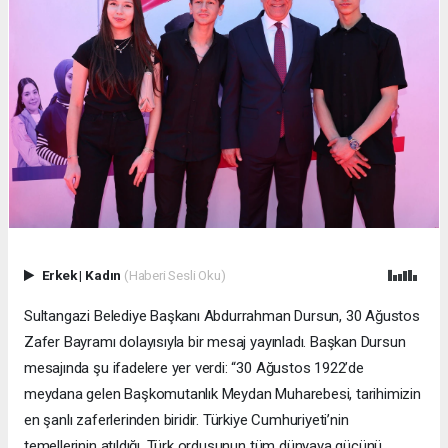
Erkek
|
Kadın
(Haberi Sesli Oku)
Sultangazi Belediye Başkanı Abdurrahman Dursun, 30 Ağustos
Zafer Bayramı dolayısıyla bir mesaj yayınladı. Başkan Dursun
mesajında şu ifadelere yer verdi: “30 Ağustos 1922’de
meydana gelen Başkomutanlık Meydan Muharebesi, tarihimizin
en şanlı zaferlerinden biridir. Türkiye Cumhuriyeti’nin
temellerinin atıldığı, Türk ordusunun tüm dünyaya gücünü