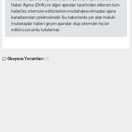
Haber Ajansı (DHA) ve diğer ajanslar tarafından eklenen tüm
haberler, sitemizin editörlerinin müdahalesi olmadan ajans
kanallarından çekilmektedir. Bu haberlerde yer alan hukuki
muhataplar haberi geçen ajanslar olup sitemizin hiç bir
editörü sorumlu tutulamaz...
Okuyucu Yorumları
(0)
Gönder
Yorum yazarak Topluluk Kuralları’nı kabul etmiş bulunuyor ve gphaber.com sitesine
yaptığınız yorumunuzla ilgili doğrudan veya dolaylı tüm sorumluluğu tek başınıza
üstleniyorsunuz. Yazılan tüm yorumlardan site yönetimi hiçbir şekilde sorumlu
tutulamaz.