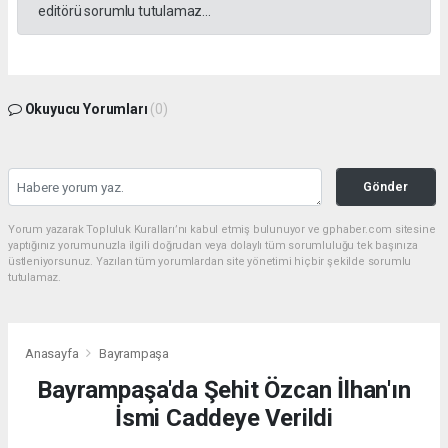
editörü sorumlu tutulamaz...
Okuyucu Yorumları
(0)
Gönder
Yorum yazarak Topluluk Kuralları’nı kabul etmiş bulunuyor ve gphaber.com sitesine
yaptığınız yorumunuzla ilgili doğrudan veya dolaylı tüm sorumluluğu tek başınıza
üstleniyorsunuz. Yazılan tüm yorumlardan site yönetimi hiçbir şekilde sorumlu
tutulamaz.
Anasayfa
Bayrampaşa
Bayrampaşa'da Şehit Özcan İlhan'ın
İsmi Caddeye Verildi