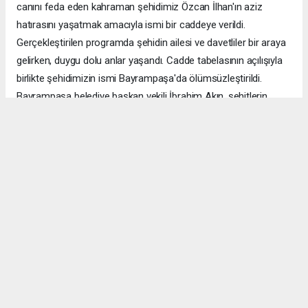
canını feda eden kahraman şehidimiz Özcan İlhan'ın aziz
hatırasını yaşatmak amacıyla ismi bir caddeye verildi.
Gerçekleştirilen programda şehidin ailesi ve davetliler bir araya
gelirken, duygu dolu anlar yaşandı. Cadde tabelasının açılışıyla
birlikte şehidimizin ismi Bayrampaşa'da ölümsüzleştirildi.
Bayrampaşa belediye başkan vekili İbrahim Akın, şehitlerin
emanetine sahip çıkmanın millet olarak en önemli
sorumluluklardan biri olduğunu vurgulayarak, bu anlamlı
çalışmanın gelecek nesillere vatan sevgisini ve kahramanlık
ruhunu aktarması temennisinde bulundu. Program, şehit
ailesine gösterilen ilgi ve destekle sona ererken, katılımcılar
şehit Özcan İlhan'ı rahmet ve minnetle andı. Allah tüm
şehitlerimize rahmet eylesin. Mekânları cennet olsun.