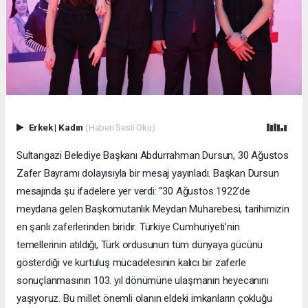
Erkek
|
Kadın
(Haberi Sesli Oku)
Sultangazi Belediye Başkanı Abdurrahman Dursun, 30 Ağustos
Zafer Bayramı dolayısıyla bir mesaj yayınladı. Başkan Dursun
mesajında şu ifadelere yer verdi: “30 Ağustos 1922’de
meydana gelen Başkomutanlık Meydan Muharebesi, tarihimizin
en şanlı zaferlerinden biridir. Türkiye Cumhuriyeti’nin
temellerinin atıldığı, Türk ordusunun tüm dünyaya gücünü
gösterdiği ve kurtuluş mücadelesinin kalıcı bir zaferle
sonuçlanmasının 103. yıl dönümüne ulaşmanın heyecanını
yaşıyoruz. Bu millet önemli olanın eldeki imkanların çokluğu