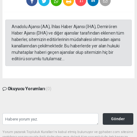
Anadolu Ajansı (AA), İhlas Haber Ajansı (İHA), Demirören
Haber Ajansı (DHA) ve diğer ajanslar tarafından eklenen tüm
haberler, sitemizin editörlerinin müdahalesi olmadan ajans
kanallarından çekilmektedir. Bu haberlerde yer alan hukuki
muhataplar haberi geçen ajanslar olup sitemizin hiç bir
editörü sorumlu tutulamaz...
Okuyucu Yorumları
(0)
Gönder
Yorum yazarak Topluluk Kuralları’nı kabul etmiş bulunuyor ve gphaber.com sitesine
yaptığınız yorumunuzla ilgili doğrudan veya dolaylı tüm sorumluluğu tek başınıza