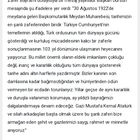
Zafer Bayramı dolayısıyla bir mesaj yayınladı. Başkan Dursun
mesajında şu ifadelere yer verdi: “30 Ağustos 1922’de
meydana gelen Başkomutanlık Meydan Muharebesi, tarihimizin
en şanlı zaferlerinden biridir. Türkiye Cumhuriyeti’nin
temellerinin atıldığı, Türk ordusunun tüm dünyaya gücünü
gösterdiği ve kurtuluş mücadelesinin kalıcı bir zaferle
sonuçlanmasının 103. yıl dönümüne ulaşmanın heyecanını
yaşıyoruz. Bu millet önemli olanın eldeki imkanların çokluğu
değil, inanç ve kararlılık olduğunu tüm dünyaya göstererek
tarihe adını altın harflerle yazdırmıştır. Bizler kanının son
damlasına kadar bağımsızlığından ve hürriyetinden ödün
vermeyen bir ecdadın torunlarıyız. Yıllar geçse de aynı kararlılık
ve duruşla vatanımızı korumaya, ay yıldızlı bayrağımızı
dalgalandırmaya devam edeceğiz. Gazi Mustafa Kemal Atatürk
ve silah arkadaşları başta olmak üzere bu şanlı zaferi bize
armağan eden şehit ve gazilerimizi saygı, rahmet ve minnetle
anıyoruz.”