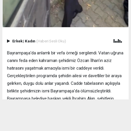
Erkek
|
Kadın
(Haberi Sesli Oku)
Bayrampaşa'da anlamlı bir vefa örneği sergilendi. Vatan uğruna
canını feda eden kahraman şehidimiz Özcan İlhan'ın aziz
hatırasını yaşatmak amacıyla ismi bir caddeye verildi.
Gerçekleştirilen programda şehidin ailesi ve davetliler bir araya
gelirken, duygu dolu anlar yaşandı. Cadde tabelasının açılışıyla
birlikte şehidimizin ismi Bayrampaşa'da ölümsüzleştirildi.
Bayrampaşa belediye başkan vekili İbrahim Akın, şehitlerin
emanetine sahip çıkmanın millet olarak en önemli
sorumluluklardan biri olduğunu vurgulayarak, bu anlamlı
çalışmanın gelecek nesillere vatan sevgisini ve kahramanlık
ruhunu aktarması temennisinde bulundu. Program, şehit