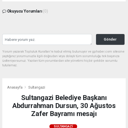
Okuyucu Yorumları
(0)
Gönder
Yorum yazarak Topluluk Kuralları’nı kabul etmiş bulunuyor ve gphaber.com sitesine
yaptığınız yorumunuzla ilgili doğrudan veya dolaylı tüm sorumluluğu tek başınıza
üstleniyorsunuz. Yazılan tüm yorumlardan site yönetimi hiçbir şekilde sorumlu
tutulamaz.
Anasayfa
Sultangazi
Sultangazi Belediye Başkanı
Abdurrahman Dursun, 30 Ağustos
Zafer Bayramı mesajı
SULTANGAZI