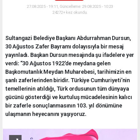
27.08.2025 - 19:11, Güncelleme: 29.08.2025 - 10:23
24272+ kez okundu.
Sultangazi Belediye Başkanı Abdurrahman Dursun,
30 Ağustos Zafer Bayramı dolayısıyla bir mesaj
yayınladı. Başkan Dursun mesajında şu ifadelere yer
verdi: “30 Ağustos 1922’de meydana gelen
Başkomutanlık Meydan Muharebesi, tarihimizin en
şanlı zaferlerinden biridir. Türkiye Cumhuriyeti’nin
temellerinin atıldığı, Türk ordusunun tüm dünyaya
gücünü gösterdiği ve kurtuluş mücadelesinin kalıcı
bir zaferle sonuçlanmasının 103. yıl dönümüne
ulaşmanın heyecanını yaşıyoruz.